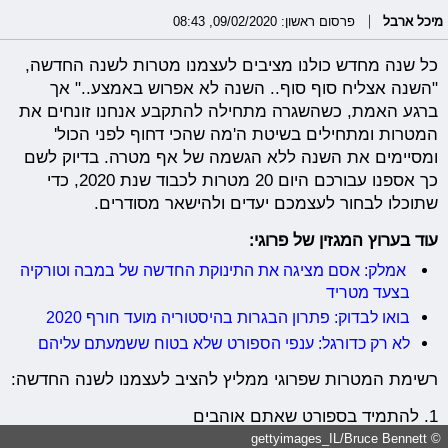
מיכל ארבל
פרסום ראשון: 09/02/2020, 08:43
כל שנה מחדש כולנו מציבים לעצמנו מטרות לשנה החדשה,
"השנה אצליח סוף סוף.. השנה לא אפרוש באמצע.." אך
ברגע האמת, כשהשגרה מתחילה להתקבע אנחנו זונחים את
המטרות ומתחילים בשיטת ה'מה שהכי דחוף לפני הכול'
ומסיימים את השנה ללא הגשמה של אף מטרה. בדיוק לשם
כך אספנו עבורכם היום 20 מטרות לכבוד שנת 2020, כדי
שתוכלו לבחור לעצמכם יעדים ולהישאר מסודרים.
עוד בערוץ המגזין של פרוגי:
אמלק: אסם מציגה את התינוקת החדשה של במבה וטורקיה
בצעד מטריד
בואו לבדוק: פתרון הבגרות בהיסטוריה מועד חורף 2020
לא רק כדורגל: ענפי הספורט שלא בטוח ששמעתם עליהם
רשימת המטרות שפרוגי ממליץ להציב לעצמנו לשנה החדשה:
1. להתמיד בספורט שאתם אוהבים
© gettyimages_IL/Bruce Bennett