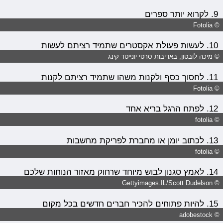
9. לקרוא יותר ספרים
© Fotolia
10. לעשות פעולת אקסטרים שתמיד רציתם לעשות
© מיכה לובטון, באדיבות סרטי יונייטד קינג
11. לחסוך כסף ולקנות משהו שתמיד רציתם לקנות
© Fotolia
12. לפתח הרגל בריא אחד
© fotolia
13. לכתוב יומן או מחברת לפריקת מחשבות
© fotolia
14. לאמץ סגנון לבוש מיוחד שרחוק מאזור הנוחות שלכם
© Gettyimages.IL/Scott Dudelson‏
15. להיות פתוחים להכיר חברים חדשים בכל מקום
© adobestock