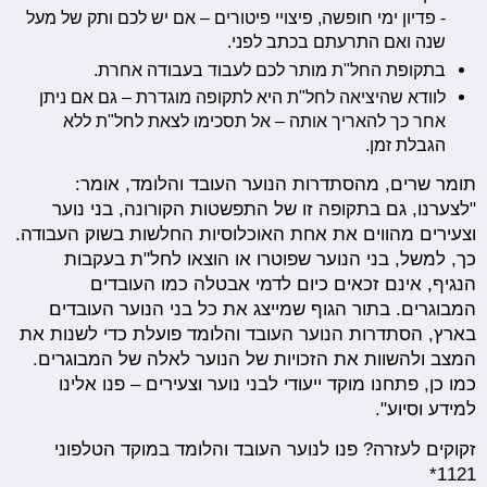
- פדיון ימי חופשה, פיצויי פיטורים – אם יש לכם ותק של מעל
שנה ואם התרעתם בכתב לפני.
בתקופת החל"ת מותר לכם לעבוד בעבודה אחרת.
לוודא שהיציאה לחל"ת היא לתקופה מוגדרת – גם אם ניתן
אחר כך להאריך אותה – אל תסכימו לצאת לחל"ת ללא
הגבלת זמן.
תומר שרים, מהסתדרות הנוער העובד והלומד, אומר:
"לצערנו, גם בתקופה זו של התפשטות הקורונה, בני נוער
וצעירים מהווים את אחת האוכלוסיות החלשות בשוק העבודה.
כך, למשל, בני הנוער שפוטרו או הוצאו לחל"ת בעקבות
הנגיף, אינם זכאים כיום לדמי אבטלה כמו העובדים
המבוגרים. בתור הגוף שמייצג את כל בני הנוער העובדים
בארץ, הסתדרות הנוער העובד והלומד פועלת כדי לשנות את
המצב ולהשוות את הזכויות של הנוער לאלה של המבוגרים.
כמו כן, פתחנו מוקד ייעודי לבני נוער וצעירים – פנו אלינו
למידע וסיוע".
זקוקים לעזרה? פנו לנוער העובד והלומד במוקד הטלפוני
1121*