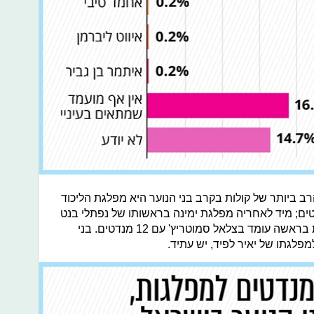
 ביותר של קולות בקרב בני הנוער היא מפלגת הליכוד
 של בנימין נתניהו עם 25 מנדטים; מיד לאחריה מפלגת ימינה בראשותו של נפתלי בנט
עם 16 מנדטים ומפלגת הציונות הדתית בראשה עומד בצלאל סמוטריץ' עם 12 מנדטים. בני
פלגתו של יאיר לפיד, יש עתיד.