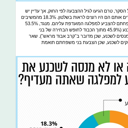
 הסקר, טרם הגיעו לגיל ההצבעה לפי החוק, אך עדיין יש
כאלו הפועלים למען המפלגות והמועמדים אותם הם היו רוצים לראות בשלטון. 18.3% מהמשיבים
העידו כי הם מנסים לשכנע את בני משפחתם להצביע למפלגה המועדפת עליהם. מנגד, 53.5%
מהנשאלים העידו כי הם לא מנסים לשכנע (45.9% מתוך הכבוד לחופש הבחירה של בני
עידו כי הם לא מנסים לשכנע, שכן מדובר ב"קרב אבוד מראש"). שאר
 הם אינם זקוקים לשכנע, שכן הצבעת בני משפחתם תואמת