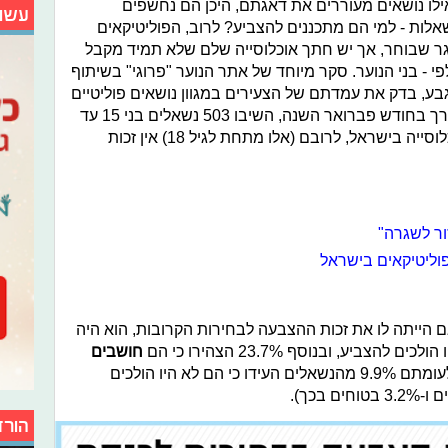
ילו נושאים מעוררים את דאגתם, היכן הם נחשפים
עשו
לות - למי הם מתכננים להצביע? לרוב, הפוליטיקאים
ר שבוחר, אך יש חתך אוכלוסייה שלם שלא תמיד מקבל
לפי - בני הנוער. סקר מיוחד של אתר הנוער "פרוגי" בשיתוף
ע, בדק את עמדתם של הצעירים במגוון נושאים פוליטיים
שעומדים על סדר היום. על הסקר, שנערך בחודש פברואר השנה, השיבו 503 נשאלים בני 15 עד
18, המייצגים את את כלל קבוצות האוכלוסייה בישראל, לרובם (אלו מתחת לגיל 18) אין זכות
ור לשגרה"
פוליטיקאים בישראל
ם הייתה לו את זכות ההצבעה לבחירות הקרובות, הוא היה
חושבים
שהיו הולכים לקלפי לממש את זכותם. לעומתם 9.9% מהנשאלים העידו כי הם לא היו הולכים
הורד