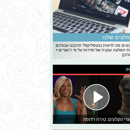
לצים שלנו:
ים מה לראות בנטפליקס? הרכבנו עבורכם
 המלצה ענקית של סדרות על פי ז׳אנרים •
כן)
או
רי הקלעים: טירה רדופה