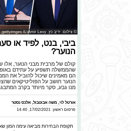
© צילום: יריב כץ, gettyimges.IL\Amir Levy, אבי מועלם, הדר יואביאן
ביבי, בנט, לפיד או סע
הנוער?
קולם של מרבית מבני הנוער, אלו 
שהממשלה תשפיע על עתידם באופן י
הם מאמינים שיכול להוביל את המ
הנוער חושב על הפוליטיקאים שהצטר
מנו גבע, סקר מיוחד בקרב המתבגר
אורטל לוי
,
משה אבוטבול
,
אלכס נסטר
פרסום ראשון: 17/02/2021, 14:40
תקופת הבחירות מביאה עימה המון שאל