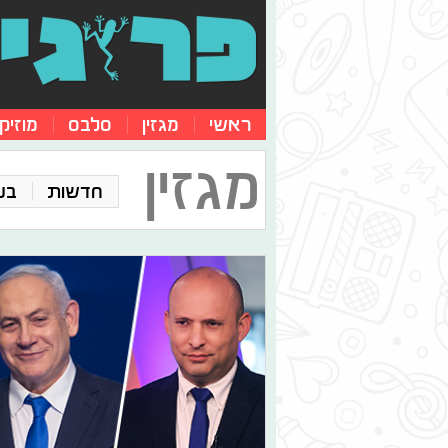
ראשי
מגזין
סלבס
מוזיק
מגזין
חדשות
בע