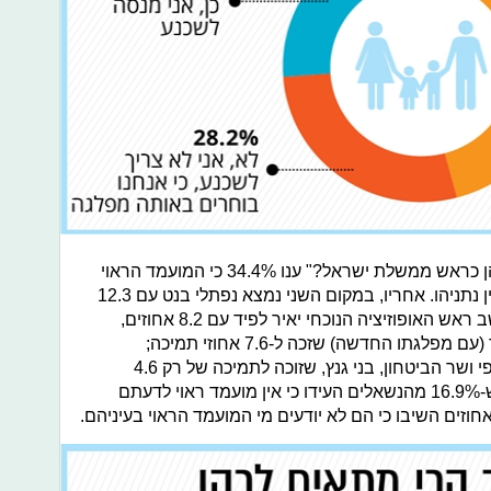
על השאלה "מי לדעתך הכי מתאים לכהן כראש ממשלת ישראל?" ענו 34.4% כי המועמד הראוי
ביותר הוא ראש הממשלה המכהן בנימין נתניהו. אחריו, במקום השני נמצא נפתלי בנט עם 12.3
אחוזי תמיכה; במקום השלישי נמצא יושב ראש האופוזיציה הנוכחי יאיר לפיד עם 8.2 אחוזים,
אחריו, בפער לא גדול, נמצא גדעון סער (עם מפלגתו החדשה) שזכה ל-7.6 אחוזי תמיכה;
מאחוריהם נמצא ראש הממשלה החליפי ושר הביטחון, בני גנץ, שזוכה לתמיכה של רק 4.6
אחוזים. נתון מעניין נוסף הוא העובדה ש-16.9% מהנשאלים העידו כי אין מועמד ראוי לדעתם