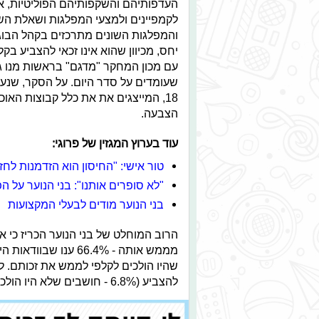
העדפותיהם והשקפותיהם הפוליטיות, א
לקמפיינים ולמצעי המפלגות ושאלת השא
והמפלגות השונים מתרכזים בקהל הבוג
יחס, מכיוון שהוא אינו זכאי להצביע בק
עם מכון המחקר "מדגם" בראשות מנו גב
הצבעה.
עוד בערוץ המגזין של פרוגי:
טור אישי: "החיסון הוא הזדמנות לחז
"לא סופרים אותנו": בני הנוער על ה
בני הנוער מודים לבעלי המקצועות
הרוב המוחלט של בני הנוער הכריז כי א
מממש אותה - 66.4% ענו שבוודאות היו הולכים להצביע, ובנוסף 23.7% הצהירו כי הם
להצביע (6.8% - חושבים שלא היו הולכים ו-3.2% בטוחים בכך).