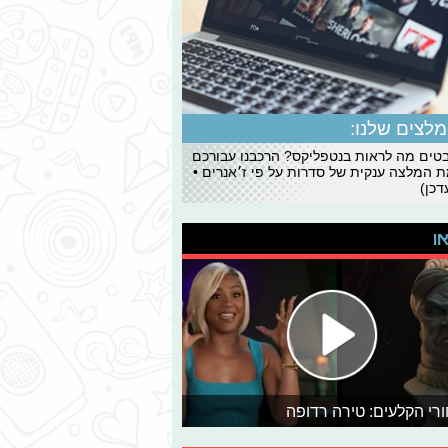
לצים שלנו:
ים מה לראות בנטפליקס? הרכבנו עבורכם
 המלצה ענקית של סדרות על פי ז׳אנרים •
כן)
או
רי הקלעים: טירה רדופה