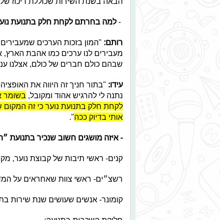
הבאה בשנת השירות שכוללת ריכוז של ק
-
למה בחרתם לקחת חלק בתנועת נוע
רותם:
"המון בזכות הערכים שמעבירים ל
מעבירים לנו ערכים כמו אהבת הארץ, 
שבהם כולם חברים של כולם, אצלנו עניין
עידו:
"בתור חניך זה היווה את האופצי
נתנה לי להרגיש אהוד ומקובל,
בשומר אנ
לקחת חלק בתנועת נוער כי זה המקום ש
אותי בדיוק ככה
".
- איזה מושגים חשוב שנכיר בתנועת ״
קנים- ראשי תיבות של קבוצת נוער, מק
רשצ״ים- ראשי צוות שאחראים על המדר
קומונר- אנשים שעושים שנת שירות בת