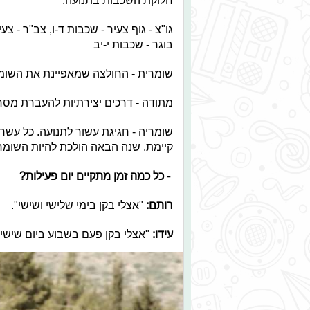
חלוקת השכבות בתנועה:
גו"צ - גוף צעיר - שכבות ד-ו, צב"ר - צע
בוגר - שכבות י-יב
שומרית - החולצה שמאפיינת את השומר
מתודה - דרכים יצירתיות להעברת מסר
שומריה - חגיגת עשור לתנועה. כל עשר
קיימת. שנה הבאה הולכת להיות השומריה ה-11 (110 שנים 
-
כל כמה זמן מתקיים יום פעילות?
רותם:
"אצלי בקן בימי שלישי ושישי".
עידו:
"אצלי בקן פעם בשבוע ביום שישי. 