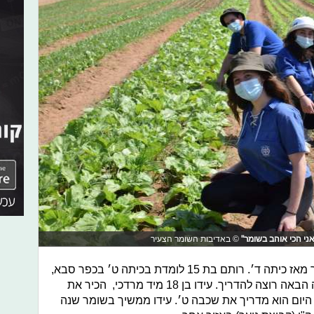
ני הכי אוהב בשומר"
© באדיבות השומר הצעיר
הם חניכים בשומר מאז כיתה ד׳. רותם בת 15 לומדת בכיתה ט׳ בכפר סבא,
היום היא חניכת ט׳ (קורס הדרכה) ושנה הבאה רוצה להדריך. עידו בן 18 מיד מרדכי, הכיר את
, היום הוא מדריך את שכבה ט׳. עידו ממשיך בשומר שנה