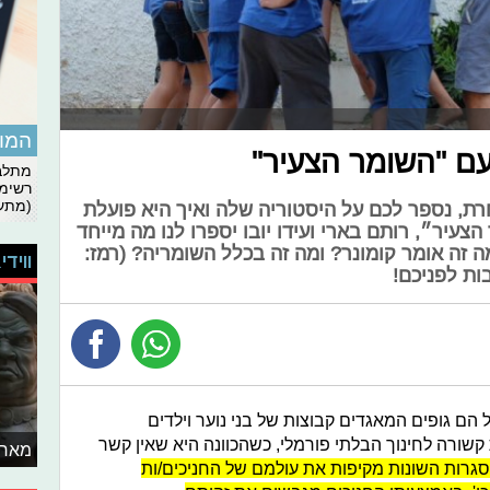
המומ
עם "השומר הצעיר"
מתלבט
רשימת
(מתעד
רת, נספר לכם על היסטוריה שלה ואיך היא פועלת
צעיר״, רותם בארי ועידו יובו יספרו לנו מה מייחד
ה זה אומר קומונר? ומה זה בכלל השומריה? (רמז:
ווידי
ות לפניכם!
אל הם גופים המאגדים קבוצות של בני נוער וילדים
קשורה לחינוך הבלתי פורמלי, כשהכוונה היא שאין קשר
מאחו
גרות השונות מקיפות את עולמם של החניכים/ות