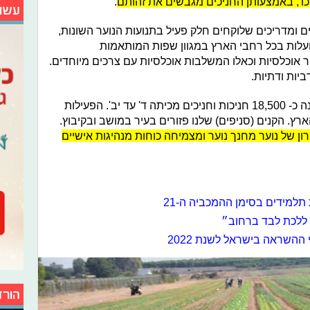
ו', באמצעותן החניכים מגבשים את זהותם
.
עשו
ים ומדריכים שלוקחים חלק פעיל בתנועות הנוער השונות,
נועות נוער, הפועלות בכל רחבי הארץ במגוון שפות המותאמות
ר אוכלסיות וכאלו המשלבות אוכלסיות עם צרכים מיוחדים.
ביות ודתיות.
", היא מונה כ- 18,500 חניכות וחניכים מכיתה ד' עד יב'. הפעילות
ן של נוער מחנך נוער ומצמיחה כוחות מנהיגות אישיים
תלמידים בסימן ההמכביה ה-21
ו ללכת לבד ברחוב״
ההשראה בישראל לשנת 2022
הורד