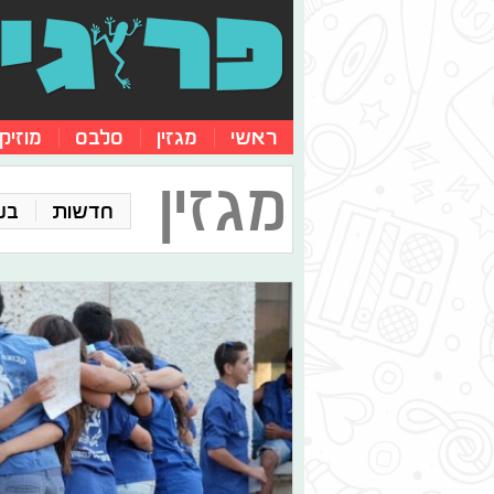
ראשי
מגזין
סלבס
מוזיק
מגזין
חדשות
בע