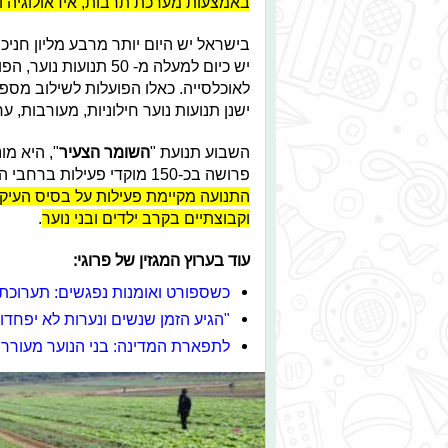
באמצעות מערכת תרבות, אידאולוגיה וכ
בישראל יש היום יותר מרבע מליון חניכ
יש כיום למעלה מ- 50 ת
לאוכלסייה. כאלו הפועלות לשילוב מספ
ישנן תנועות נוער חילוניות, מעורבות, ער
השבוע תנועת "
השומר הצעיר
פרושה בכ-150 מוקדי פעילות ברחבי הארץ. הקנים (סניפים) שלנו פזורים בעיר במושב ובקיבוץ.
התנועה מקיימת פעילות על בסיס העיקרו
וקבוצתיים בקרב ילדים ובני נוער
.
עוד בערוץ המגזין של פרוגי:
כשספורט ואומנות נפגשים: תערוכת 
"הגיע הזמן שנשים ונערות לא יפחד
לתפארת המדינה: בני הנוער מעוררי 