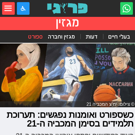
מגזין
בעלי חיים
דעות
מגזין וחברה
ספורט
© צילום: יח"צ המכביה 21
כשספורט ואומנות נפגשים: תערוכת
תלמידים בסימן המכביה ה-21