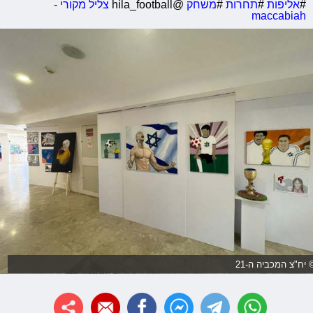
#
אליפות
#
תחרות
#
משחק
@hila_football
צליל מקורי -
maccabiah
 יח"צ המכביה ה-21