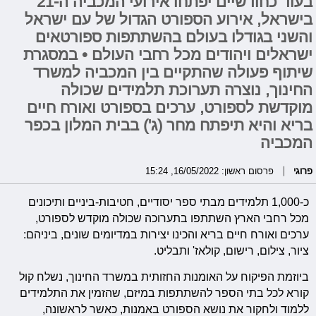
בעוד כחודשיים יפתחו אירועי המכביה ה-21
בישראל, אירוע הספורט הגדול של עם ישראל
והשני בגודלו בעולם בהשתתפות ספורטאים
ישראלים ויהודים מכל רחבי העולם • במסגרת
שיתוף פעולה שהתקיים בין המכביה למשרד
החינוך, נוצרה תערוכת תלמידים שכולה
מוקדשת לספורט, ערכים בספורט ואורח חיים
בריא והיא תיפתח מחר (ג') בבית המלון בכפר
המכביה
פרוגי
פרסום ראשון: 16/05/2022, 15:24
כ-1,000 תלמידים מבתי ספר יסודיים, חטיבות-ביניים ותיכונים
מכל רחבי הארץ השתתפו בתערוכה שכולה מוקדש לספורט,
ערכים ואורח חיים בריא והכינו יצירות במדיומים שונים, ביניהם:
ציור, צילום, רישום, קולאז' ותבליט.
ביוזמת הפיקוח על האומנות החזותית במשרד החינוך, נשלח קול
קורא לכל בתי הספר להשתתפות במיזם, שהזמין את התלמידים
ללמוד ולחקור את נושא הספורט באמנות, כאשר לראשונה,