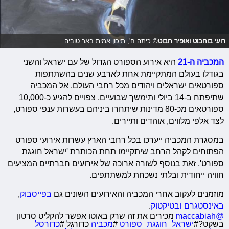
רועי בוחבוט ואופיר חבוט
© כיתה ח', תיכון אמית באר טוביה
המכביה ה-21
היא אירוע הספורט הגדול של עם ישראל והשני
בגודלו בעולם המתקיימת אחת לארבע שנים בהשתתפות
ספורטאים ישראלים ויהודים מכל רחבי העולם. אל המכביה
שתיפתח ב-14 ביולי ותימשך שבועיים, צפויים להגיע כ-10,000
ספורטאים מכ-80 מדינות שיתחרו ביניהם בעשרות ענפי ספורט,
לצד אלפי מלווים, אוהדים ותיירים.
במסגרת המכביה ייערכו בכל רחבי הארץ עשרות אירועי ספורט
הפתוחים לקהל הרחב שיתקיימו תחת הכותרת 'ישראל חוגגת
ספורט', זאת בנוסף לשורה ארוכה של אירועים חברתיים המציעים
חוויה ייחודית ובלתי נשכחת למשתתפים.
מוזמנים לעקוב אחרי המכביה והאירועים השונים גם
בפייסבוק
,
באינסטגרם
ובטיקטוק
.
@maccabiah
מכירים את זה שרק באוטו אפשר להקליט סרטון
בשקט?#
ישראל_חוגגת_ספורט
#
מכביה
כדורגל #
כדורסל