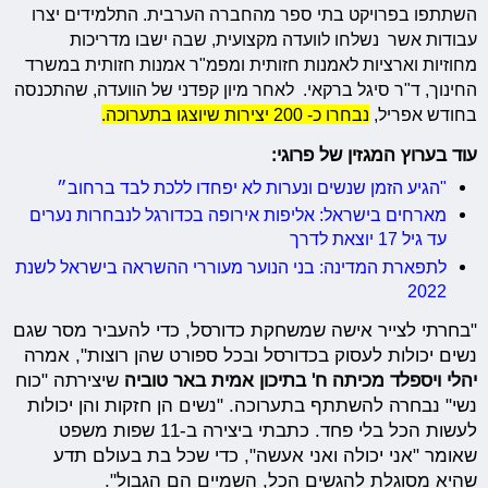
השתתפו בפרויקט בתי ספר מהחברה הערבית. התלמידים יצרו
עבודות אשר נשלחו לוועדה מקצועית, שבה ישבו מדריכות
מחוזיות וארציות לאמנות חזותית ומפמ"ר אמנות חזותית במשרד
החינוך, ד"ר סיגל ברקאי. לאחר מיון קפדני של הוועדה, שהתכנסה
בחודש אפריל,
נבחרו כ- 200 יצירות שיוצגו בתערוכה.
עוד בערוץ המגזין של פרוגי:
"הגיע הזמן שנשים ונערות לא יפחדו ללכת לבד ברחוב״
מארחים בישראל: אליפות אירופה בכדורגל לנבחרות נערים
עד גיל 17 יוצאת לדרך
לתפארת המדינה: בני הנוער מעוררי ההשראה בישראל לשנת
2022
"בחרתי לצייר אישה שמשחקת כדורסל, כדי להעביר מסר שגם
נשים יכולות לעסוק בכדורסל ובכל ספורט שהן רוצות", אמרה
יהלי ויספלד מכיתה ח' בתיכון אמית באר טוביה
שיצירתה "כוח
נשי" נבחרה להשתתף בתערוכה. "נשים הן חזקות והן יכולות
לעשות הכל בלי פחד. כתבתי ביצירה ב-11 שפות משפט
שאומר "אני יכולה ואני אעשה", כדי שכל בת בעולם תדע
שהיא מסוגלת להגשים הכל, השמיים הם הגבול".