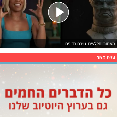
מאחורי הקלעים: טירה רדופה
עשו סאב