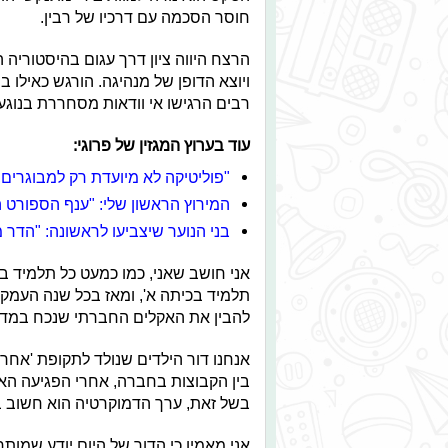
חוסר הסכמה עם דרכיו של רבין.
הרצח היווה ציון דרך עגום בהיסטוריה 
ויוצא הדופן של מנהיגה. הורגש כאילו
רבים הרגישו אי וודאות מסחררת בנוגע
עוד בערוץ המגזין של פרוגי:
"פוליטיקה לא מיועדת רק למבוגרים,
המירוץ הראשון שלי: "ענף הספורט 
בני הנוער שיצביעו לראשונה: "הדר מ
אני חושב שאני, כמו כמעט כל תלמיד ב
תלמיד בכיתה א', ומאז בכל שנה העמקנו
להבין את האקלים החברתי שנכח במדי
אנחנו דור הילדים שנולד לתקופת 'אחר
בין הקבוצות בחברה, אחרי הפגיעה האל
בשל זאת, ערך הדמוקרטיה הוא חשוב במ
אני מאמין כי הדור של היום יודע שמו