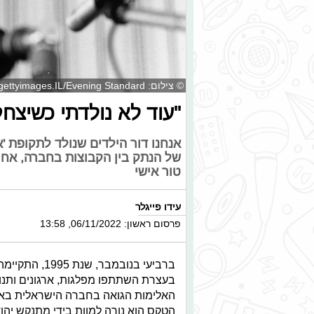
© צילום: gettyimages.IL/Evening Standard
"עוד לא נולדתי כשיצחק 
אנחנו דור הילדים שנולד לתקופת '
של הנתק בין הקבוצות בחברה, אחר
טור אישי
עידו פייגלר
פרסום ראשון: 06/11/2022, 13:58
ברביעי בנובמב
בעצרת השתתפו מפלגות, ארגונים ותנועו
האלימות הגואה בחברה הישראלית באותה
הטקס הוא נורה למוות בידי מתנקש יהוד