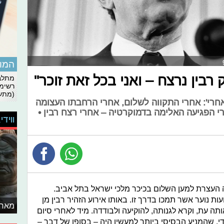
המומ
רבין נרצח – ואני בכל זאת זוכר"
מתלבט
רשימת
(מתעד
אחרי': אחרי התקווה לשלום, אחרי הרחבתו העצומה
י הפגיעה האלימה בדמוקרטיה – אחרי רצח רבין •
ווידי
ר, שנת 1995, התקיימה העצרת למען השלום בכיכר מלכי ישראל בתל אביב.
ת נוער אשר תמכו בדרך זו. באותו אירוע הזהיר רבין מן
מאחו
 עת, וקרא לגנותה, להוקיעה ולבודדה. מיד לאחרי סיום
י, שהמניע הבסיסי ביותר למעשיו היה – בסופו של דבר –