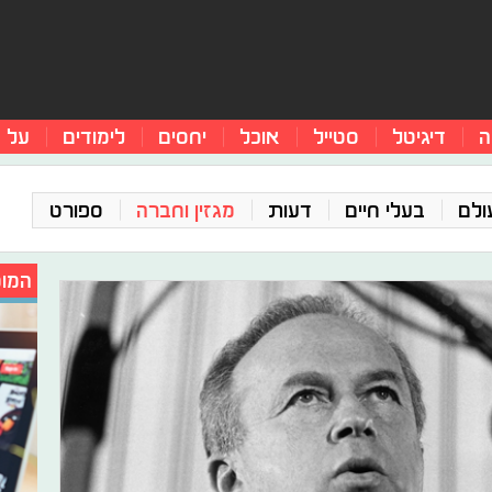
ה
דיגיטל
סטייל
אוכל
יחסים
לימודים
על 
ולם
בעלי חיים
דעות
מגזין וחברה
ספורט
המומ