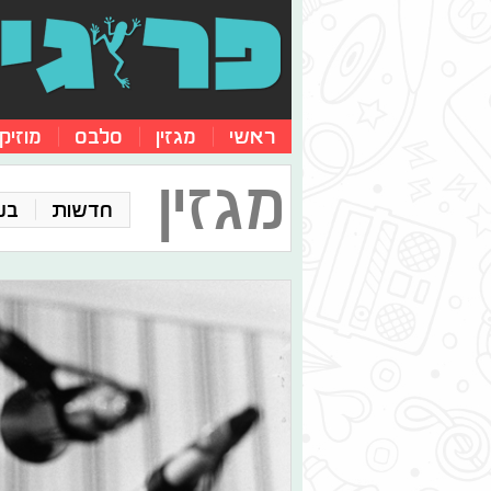
ראשי
מגזין
סלבס
מוזיק
מגזין
חדשות
בע