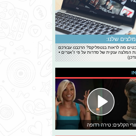
לצים שלנו:
ים מה לראות בנטפליקס? הרכבנו עבורכם
 המלצה ענקית של סדרות על פי ז׳אנרים •
כן)
או
רי הקלעים: טירה רדופה