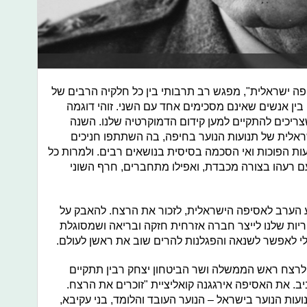
ה ישראלית", מפגש רב תרבותי בין כל חלקיה הרבים של
 בין אנשים שאינם מסכימים אחד עם השני. זוהי דוגמה
יכים להתקיים למען קידום הדמוקרטיה שלנו. השנה
ראלית של תנועות הנוער בחיפה, בה השתתפו חניכים
ות הפוכות ואי הסכמה בסיסית בנושאים רבים. ולמרות כל
ם רעהו בצורה מכבדת, ואפילו מתחברים, חרף השוני
גיע הערב לאסיפה הישראלית, לזכור את הרצח. להאבק על
חריות שלנו לייצר חברה אזרחית חזקה ובריאה ושמסוגלת
בלי לאפשר לשנאה והפגלנות להרים שוב את ראשן לעולם.
שראלית ה-7 לציון 27 שנים לרצח ראש הממשלה ושר הביטחון יצחק רבין תתקיים
בימה תל אביב. את האסיפה אירגגנה קואליציית "זוכרים את הרצח.
עות הנוער בישראל – הנוער העובד והלומד, בני עקיבא,