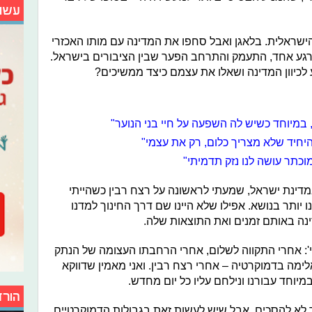
עשו
הישראלית. בלאגן ואבל סחפו את המדינה עם מותו האכזרי
 ברגע אחד, התעמק והתרחב הפער שבין הציבורים בישראל.
 לכיוון המדינה ושאלו את עצמם כיצד ממשיכים?
 במיוחד כשיש לה השפעה על חיי בני הנוער"
היחיד שלא מצריך כלום, רק את עצמי"
וכתר עושה לנו נזק תדמיתי"
מדינת ישראל, שמעתי לראשונה על רצח רבין כשהייתי
 יותר בנושא. אפילו שלא היינו שם דרך החינוך למדנו
נה באותם זמנים ואת התוצאות שלה.
י': אחרי התקווה לשלום, אחרי הרחבתו העצומה של הנתק
ימה בדמוקרטיה – אחרי רצח רבין. ואני מאמין שדווקא
יוחד עבורנו ונילחם עליו כל יום מחדש.
הורד
תר לא להסכים, אבל שיש לעשות זאת בגבולות הדמוקרטיים.