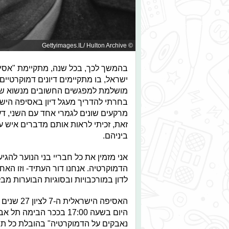
© Gettyimages.IL/ Hulton Archive
בהמשך לכך, בכל שנה, מתקיימת "אסיפ
ישראל, בו מתקיימים דיונים דמוקרטיים
מושלמת למפגשים החשובים מנשוא שצר
בחרתי להדריך מעגל דיון באסיפה היש
מרקעים שונים לגמרי אחד עם השני, דע
זאת, זכיתי לראות אותם מדברים איש ע
ביניהם.
אני מזמין את כל חבריי בני הנוער לה
הדמוקרטיה. אנחנו דור העתיד- וזו הא
לדון במורכבויות ובסוגיות הבוערות מ
האסיפה הי
היום בשעה 17:00 בככר ה
נאבקים על הדמוקרטיה" בהובלת כל תנו