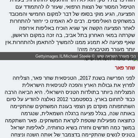
הטיפול המסור של הצוות הרפואי, שעזר לו להתמודד עם
הפציעה, הגיע מוקי בסופו של דבר למקום החמישי והמכובד
במשחקים האולימפים. רבים לא האמינו כי יחזור להתחרות
לאחר הפציעה הקשה אך שגיא הוכיח באליפות אירופה
שקרתה במאי האחרון בתל אביב, בה זכה במקום הראשון,
שאף פציעה לא תמנע ממנו להמשיך להתאמן ולהתחרות.אין
יותר מעורר מוטיבציה מזה!
הכי מעורר השראה שיש. © Gettyimages.IL/Michael Steele
שחר פאר
לפני הפרישה בשנת 2017, הטניסאית שחר פאר, הצליחה
לפרוץ את גבולות הארץ והפכה לטניסאית הישראלית
המצליחה ביותר בתולדות הטניס הישראלי. היא הביאה הרבה
כבוד לתחום בארץ. בספטמבר 2012 נאלצה להודיע על סיום
השתתפותה מוקדם מן הצפוי בעונת המשחקים שהתקיימה
באותה שנה, בגלל פציעה ברגלה השמאלית, שנגרמה
כתוצאה מפעילות שוטפת לקראת המשחקים. פאר השתקמה
במשך כמה חודשים וחזרה בשיא כוחותיה, לאליפות ישראל
בטניס לנשים שהתקיימה בדצמבר של אותה השנה וניצחה