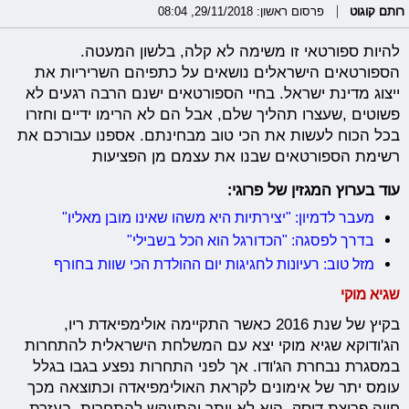
רותם קוגוט
פרסום ראשון: 29/11/2018, 08:04
להיות ספורטאי זו משימה לא קלה, בלשון המעטה.
הספורטאים הישראלים נושאים על כתפיהם השריריות את
ייצוג מדינת ישראל. בחיי הספורטאים ישנם הרבה רגעים לא
פשוטים ,שעצרו תהליך שלם, אבל הם לא הרימו ידיים וחזרו
בכל הכוח לעשות את הכי טוב מבחינתם. אספנו עבורכם את
רשימת הספורטאים שבנו את עצמם מן הפציעות
עוד בערוץ המגזין של פרוגי:
מעבר לדמיון: "יצירתיות היא משהו שאינו מובן מאליו"
בדרך לפסגה: "הכדורגל הוא הכל בשבילי"
מזל טוב: רעיונות לחגיגות יום ההולדת הכי שוות בחורף
שגיא מוקי
בקיץ של שנת 2016 כאשר התקיימה אולימפיאדת ריו,
הג'ודוקא שגיא מוקי יצא עם המשלחת הישראלית להתחרות
במסגרת נבחרת הג'ודו. אך לפני התחרות נפצע בגבו בגלל
עומס יתר של אימונים לקראת האולימפיאדה וכתוצאה מכך
חווה פריצת דיסק. הוא לא ויתר והתעקש להתחרות. בעזרת