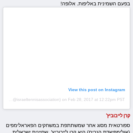
בפעם השמינית באליפות. אלופה!
View this post on Instagram
A post shared by ITA (@israeltennisassociation)
on
Feb 28, 2017 at 12:22pm PST
קרן לייבוביץ'
ספורטאית מסוג אחר שמשתתפת במשחקים הפאראלימפים
(אולימפיאדת הנכים) היא קרן לייבוביץ', שחיינית ישראלית