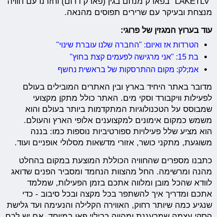
"LAKETLV" בפארק מנחם בגין (פארק דרום) וחזרנו עם חוויה
מנצחת ובעיקר עם שרירים תפוסים מהנאה.
עוד בערוץ המגזין של פרוגי:
הטרדות אז ואיום: "החברה שלנו עוברת שינוי"
בת 15: "אני מרגישה לפעמים קצת בחוץ"
אמ;לק: מקום ההתרסקות של בראשית נחשף
מדובר באתר היחיד בארץ ובין האתרים המובילים בעולם
לפעילות וויקבורד וסקי מים. האתר כולל מתקן מקצועי
שמבוסס על הטכנולוגיות המתקדמות ביותר בעולם והוא
משמש כמקום אימונים למקצוענים אלופי הארץ והעולם.
הוא מציע שלל פעילויות ספורטיביות נוספות כמו: בננה
משוגעת, מתקני כושר, אזורי מדשאות מסלולי אופניים ועוד.
כתבנו מספרים שהחוויה הכוללת המוצעת במקום בהחלט
מהנה ומרשימה. החל מהצוות הנחמד ומסביר הפנים שדואג
לוודא שהכל מובן ומלווה אתכם בזמן הפעילות, שמלמד
אתכם ומדריך איך להשתפר בכל מקצה ובכל סיבוב - כדי
שנגיע כמה שיותר רחוק, האווירה הקלילה והנעימה ועד גלישת
הסקי עצמה שמרעננת ומהווה כבילוי פאן במיוחד. אם יש לכם