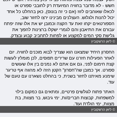
חשש - לא מדובר בחוויה המיועדת רק לחובבי ספורט או
לכאלו שאוהבים לזוז (אם כי זה בונוס), כאן בהחלט כל אחד
יכול להנות ולגלוש. העצלנים מבינינו ירצו לחזור שוב,
הספורטאים יקחו זאת עד הקצה וכמובן יש את אלו שזה יפתח
עבורם את התיאבון והם לגמרי ישקלו ברצינות להפוך את
גלישת סקי המים למקצוע או לפחות לתחביב קבוע ובצדק.
© ליאן הרשקוביץ
החסרון היחיד שמצאנו הוא שצריך לבוא מוכנים לחוויה. יום
לאחר הפעילות חזרנו עם שרירים תפוסים, לכן מומלץ לעשות
קצת חימום לפני, גם אם אתם לא נמנים בין אלו שעושים
ספורט. אך כמובן שה"חסרון" הקטן הזה לא מהווה אף טריגר
שימנע מאיתנו לחזור בשנית, כי בהחלט נשארנו עם טעם של
עוד.
האתר פתוח לגולשים פרטיים, ומתאים גם כמקום בילוי
למשפחות, קבוצות חברים/ות, ימי גיבוש, בר מצוות, בת
מצוות, ימי הולדת ועוד.
© ליאן הרשקוביץ