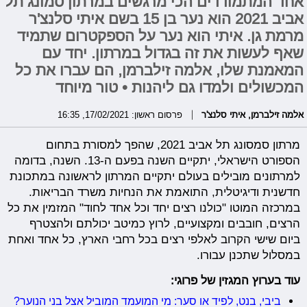
אחד המתמודדים הכי מרגשים במרתון סמונג תל
אביב 2021 הוא נער בן 15 בשם איתי סלנצ'ר
מרמת גן. איתי הוא נער על הספקטרום שתמיד
שאף לעשות את זה בגדול במרתון. יחד עם
המאמנת שלו, אלמה זילברמן, הם עברו את כל
המכשולים ולמדו גם ליהנות • טור מיוחד
אלמה זילברמן
,
איתי סלנצ'ר
פרסום ראשון: 17/02/2021, 16:35
מרתון סמסונג תל אביב 2021, שהפך למסורת בתחום
הספורט הישראלי, יתקיים השנה בפעם ה-13. השנה, בדומה
למרתונים מובילים בעולם יתקיים המרתון לראשונה במתכונת
חדשנית ודיגיטלית, התואמת את הנחיות משרד הבריאות.
במרכזה המוטו "כולנו רצים יחד וכל אחד לחוד" המזמין את כל
הרצים, חובבים ומקצועיים, לרוץ כמיטב יכולתם ולהצטרף
ביום שישי הקרוב לאלפי רצים בכל רחבי הארץ, כל אחד ואחת
במסלול שתכנן עבורו.
עוד בערוץ המגזין של פרוגי:
ביבי, בנט, לפיד או סער: מי המועמד המוביל אצל בני הנוער?