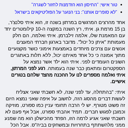
טור אישי: "החיסון הוא הזדמנות לחזור לשגרה"
"לא סופרים אותנו": בני הנוער על הפוליטיקאים בישראל
אחד מהרצים המרגשים במרתון בשנה זו, הוא איתי סלנצ'ר,
בן 15 מרמת גן. איתי, רץ השנה במקצה ה-10 קילומטרים יחד
עם המאמנת שלו, אלמה זילברמן. איתי ואלמה, הם חלק
מעמותת "איתן כל יכול". מדובר בארגון חברתי המעצים
אנשים עם צרכים מיוחדים באמצעות אימוני כושר מקצועיים
מתוך אמונה כי כל אחד מאיתנו יכול, ללא תלות באתגרים
השונים העומדים לפני. איתי הוא ילד אשר נמצא על
הספקטרום ומתאמן כבר שנה בעמותה.
רגע לפני המרתון,
איתי ואלמה מספרים לנו על ההכנה מהצד שלהם בטורים
אישיים.
איתי: "בהתחלה, עד לפני שנה, לא חשבתי שאני אצליח
לעשות דברים מהסוג הזה, לחשוב על איפה שאני נמצא היום
זה פשוט מטורף. יש לי הרבה תחומי עניין כמו ספורט, מוזיקה
וכמובן לפגוש חברים. תמיד אהבתי ספורט, אבל אף פעם לא
חשבתי שאני אגיע לרמה הזו, הפחד מהכישלון הוא מה שמנע
ממני מלהשתתף בתחרויות ובמשחקים בביה"ס. אבל הכל