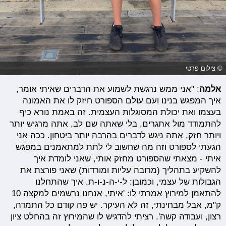
© צילום פרטי
אלמה
: "אני ממש נרגשת לשמוע את הדברים שאיתי אומר,
איך המפגש בנינו ועם עולם הספורט חיזק לו את האמונה
בעצמו ואת יכולת המסוגלות העצמית. זה באמת נורא כיף
להתמודד מול אתגרים, בלי שאתה שם לב, אתה מרגיש יותר
ויותר חזק, אתה ניגש לדברים בהרבה יותר ביטחון. ככה אני
הגעתי לספורט וזה מה שחשוב לי לתת למתאמנים במפגש
איתי - מצאתי שהספורט מחזק אותי, שאני לומדת איך
להשקיע בתהליך (מרובה עליות ומורדות) שאני פורצת את
הגבולות של עצמי, וכמובן: ל-י-ה-נ-ו-ת. איך שהתחלנו
להתאמן למירוץ אמרתי לו: 'איתי, אנחנו נרשמים למקצה 10
ק"מ, אבל מבחינתי, זה לא העיקר. יש פה קודם כל התמדה,
רצון, ועבודה קשה'. רציתי להדגיש לו שהמירוץ זה בהחלט ציון