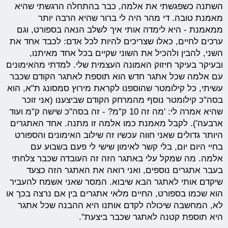
השתנה כשפגשתי את אלמה, כבר בהתחלה הרגשתי שהיא
מאמנת טובה. די מהר היה לי ברור שהיא הרבה יותר
ממאמנת - היא לימדה אותי איך לשלב הנאה בספורט, וגם
ערכים לחיים, כאלו שצריכים להיות לכל אדם: לכבד אחד את
השני, להבין ולהכיל את השוני שקיים בכל אחד מאיתנו,
ובעיקר בעיקר חיזוק האמונה העצמית שלי. למדתי מהאימונים
עם אלמה שכל אתגר חדש הוא תוספת לאתגר הקודם שכבר
עשיתי, כל קילומטר שהוספנו לקראת מירוץ סמסונג ת"א, הוא
בסה"כ קילומטר נוסף מהמרחק הקודם שביצענו (אני זוכר
שהיא אמרה לי: 'מה זה 10 ק"מ? - זה בסה"כ שישה ק"מ ועוד
ארבעה'). לקבל מאמנת כמו אלמה זו מתנה. אחד האתגרים
היותר גדולים שאני חווה עכשיו זה שילוב האימונים והספורט
בחיי היום יום, בלי קשר לאימון שישי לי פעם בשבוע עם
אלמה. מה שמקל עלי באתגר הזה זה העובדה שכבר צלחתי
בעבר אתגרים נוספים, ואני רואה את האתגר הזה כצעד
שיקדם אותי לאתגר הבא שיבוא. המסר שאני אשמח להעביר
הוא שכמו בספורט, החיים מלאי אתגרים בין אם נרצה בכך או
לא, המחשבה שיכולה לקדם אותנו היא ההבנה שכל אתגר
היא תוספת קטנה לאתגר שכבר ביצעת".