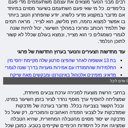
רבים מבני הנוער מוצאים את עצמם משתעממים מדי פעם
בלימודים. כל מי שאי פעם השתעמם בשיעור מסוים במיוחד
אם מדובר במקצוע מדעי כלשהו, יודע שהפתרון הטוב ביותר
בו אפשר למצוא נחמה, חוץ מלישון, הוא לצייר. מראה תמים
של תלמיד הכותב ומרוכז במהלך השיעור, יכול להיות שונה
לגמרי כשמגלים כי הוא מצייר, ונמצא בעולם שכלל לא קשור
לתוכן הנלמד.
עוד מחדשות הצעירים והנוער בערוץ החדשות של פרוגי
בת 13 אושפזה לאחר שהפיצו סרטון שלה מקיימת יחסי מין
התלמידות שהתמודדו עם אמירות גזעניות בדרך שונה לגמרי
מדאיג: מזמינים אלכוהול באינטרנט ומבקשים מאח שייקח
 אדם ליבל
ברחבי הרשת מוצעת למכירה ערכת צבעים מיוחדת,
שמצליחה להוסיף ערך מוסף נהדר לציור בזמן השיעור בפרט,
ובכל הקשור בצביעה בכלל. מדובר בערכה של מדבקות
שמודבקות על לצבעי הפנדה האהובים והמוכרים, רק שעל כל
מדבקה יש יסוד מסוים מהטבלה המחזורית, שהיא הטבלה
שמציגה את כל היסודות הכימיים שקיימים בטבע. כמובן שכל