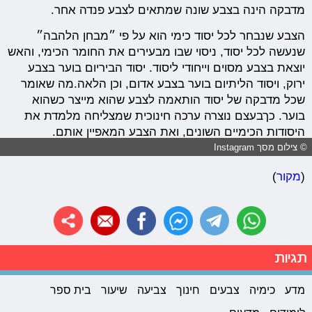
מדבקה הינה בצבע שונה שמתאים לצבע פנדה אחר.
הצבע שנבחר לכל יסוד כימי הוא על פי ״מבחן הלהבה״
שנעשה לכל יסוד, ניסוי שבו מבעירים את החומר הכימי, והאש
יוצאת בצבע מסוים וייחודי ליסוד. יסוד הביריום בוער בצבע
ירוק, ויסוד הליתיום בוער בצבע אדום, וכן הלאה.מה שאומר
שכל מדבקה של יסוד הותאמה לצבע שהוא מייצר כשהוא
בוער. כךבעצם נוצרה ערכה חינוכית שמצליחה מלמדת את
היסודות הכימיים השונים, ואת הצבע המאפיין אותם.
© צילום מסך Instagram
(
מקור
)
תגיות
מדע
כימיה
צבעים
חינוך
צביעה
שיעור
בית ספר