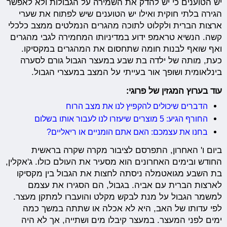
יש הטוענים כי יש להדק את השמירה על הגבולות ולא לאפשר
הגירה בלתי חוקית ואילו יש הטוענים שיש לפתוח את שערי
ארצות הברית ולקלוט לתוכה מהגרים הנמלטים ממצב כלכלי
קשה. הנשיא טראמפ ידוע במדיניותו המחמירה לגבי מהגרים
ואף שואף לבנות חומה שתחסום את המהגרים במקסיקו.
כעת, מותה של ילדה בת שבע במעצר הגבול גורם לסערה
בינלאומית ושופך אור בעייתי על המצב במעצרי הגבול.
עוד בערוץ המגזין של פרוגי:
הדברים שיכולים להקפיץ לנו את מצב הרוח
החורף הגיע: 5 מוצרים שיעזרו לנו לעבור אותו בשלום
בחנו את עצמכם: האם אתם הומניים או ריאליים?
ביום ו' האחרון, התפרסם לציבור מקרה שקרה בראשית
החודש ובימים האחרונים הוא מסעיר את העולם כולו. ג'אקלין,
בת השבע מגואטמלה ניסתה לחצות את הגבול בין מקסיקו
לארצות הברית עם אביה. בגבול, הם הסגירו את עצמם
למשמר הגבול על מנת לבקש מקלט והועברו למתקן מעצר.
לפי עדותו של האב, היא לא אכלה או שתתה במשך כמה
ימים לפני המעצר. במעצר קיבלו מים ושתייה, אך לא היה