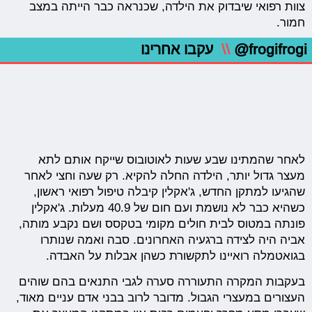
צוות רפואי שיבדוק את הילדה, שכנראה כבר הייתה במצב
חמור.
@frogifrogi
\\
עקבו אחרינו
לאחר שהמתינו שבע שעות לאוטובוס שייקח אותם לתא
מעצר גדול יותר, הילדה החלה להקיא. רק שעה וחצי לאחר
שהגיעו למתקן החדש, ג'אקלין קיבלה טיפול רפואי ראשון,
כשהיא כבר לא נושמת ועם חום של 40.9 מעלות. ג'אקלין
פונתה במטוס לבית חולים מקומי בטקסס ושם נקבע מותה,
אביה היה לצידה ברגעיה האחרונים. סבה ואמה שנותרו
בגואטמלה רואיינו לתקשורת כשהן אבלות על האבדה.
בעקבות המקרה התעוררה סערה לגבי התנאים בהם שוהים
העצורים במעצרי הגבול. מדובר לרוב בבני אדם עניים מאוד,