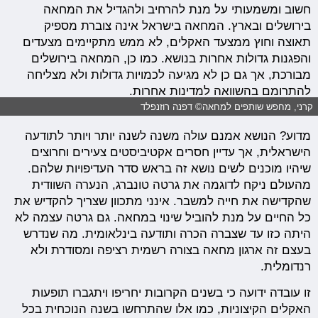
חשוב ומשמעותי על מנת להרחיב ולהגדיל את המחאה
בירושלים ובארץ. המחאה בישראל אינה צוברת מספיק
תאוצה וחוץ ממצעד האקלים, לא ממש מתקיימים מצעדים
והפגנות גדולות אחרות בנושא. כמו כן, המחאה בירושלים
מבורכת, אך גם כן לא מגיעה לכמויות גדולות ולא מצליחה
להתרומם בהשוואה למדינות אחרות.
קרני, מחפש שותפים למחאה© דפנה רוזנפלד
מדוע? הנושא אמנם עולה משנה לשנה יותר ויותר לתודעה
הישראלית, אך עדיין חסרים אקטיביסטים צעירים וחרוצים
שיהיו מוכנים לשים נושא זה בראש סדר העדיפויות שלהם.
מהעולם ניקח לדוגמה את גרטה טונברג, הנערה השוודית
שהקדישה את חייה למשבר. אינני מתכוון שצריך להקדיש את
כל החיים על מנת להוביל שינוי במחאה. גם גרטה עצמה לא
היתה כזו עד שצברה הכרה ותודעה בינלאומית. מה שנדרש
בעצם זה ארגון מחאה בצורה רשמית רציפה ומסודרת ולא
רנדומלית.
זו עובדה ידועה כי בשנים הקרובות יחריפו ויתגברו תופעות
האקלים הקיצוניות, כמו אלו שהתרחשו בשנה הנוכחית בכל