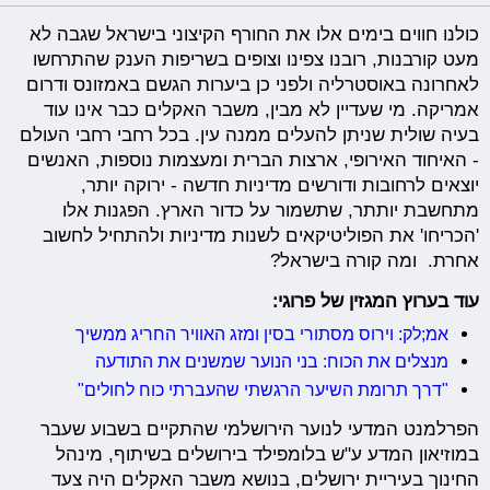
כולנו חווים בימים אלו את החורף הקיצוני בישראל שגבה לא
מעט קורבנות, רובנו צפינו וצופים בשריפות הענק שהתרחשו
לאחרונה באוסטרליה ולפני כן ביערות הגשם באמזונס ודרום
אמריקה. מי שעדיין לא מבין, משבר האקלים כבר אינו עוד
בעיה שולית שניתן להעלים ממנה עין. בכל רחבי רחבי העולם
- האיחוד האירופי, ארצות הברית ומעצמות נוספות, האנשים
יוצאים לרחובות ודורשים מדיניות חדשה - ירוקה יותר,
מתחשבת יותתר, שתשמור על כדור הארץ. הפגנות אלו
'הכריחו' את הפוליטיקאים לשנות מדיניות ולהתחיל לחשוב
אחרת. ומה קורה בישראל?
עוד בערוץ המגזין של פרוגי:
אמ;לק: וירוס מסתורי בסין ומזג האוויר החריג ממשיך
מנצלים את הכוח: בני הנוער שמשנים את התודעה
"דרך תרומת השיער הרגשתי שהעברתי כוח לחולים"
הפרלמנט המדעי לנוער הירושלמי שהתקיים בשבוע שעבר
במוזיאון המדע ע"ש בלומפילד בירושלים בשיתוף, מינהל
החינוך בעיריית ירושלים, בנושא משבר האקלים היה צעד