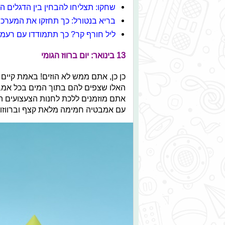
שחקו: תצליחו להבחין בין הדגלים ה
בריא בנטורל: כך תחזקו את המערכת
ליל חורף קר? כך תתמודדו עם רעמי
13 בינואר: יום ברווז הגומי
כן כן, אתם ממש לא הוזים! באמת קיים 
האלו שצפים להם בתוך המים בכל אמבטיה
אתם מוזמנים ללכת לחנות הצעצועים הקר
עם אמבטיה חמימה מלאת קצף וברווזון