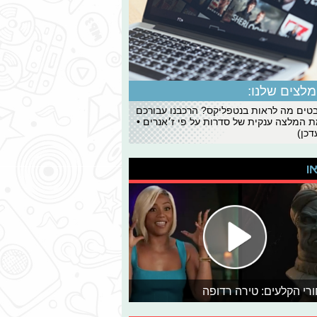
לצים שלנו:
ים מה לראות בנטפליקס? הרכבנו עבורכם
 המלצה ענקית של סדרות על פי ז׳אנרים •
כן)
או
רי הקלעים: טירה רדופה