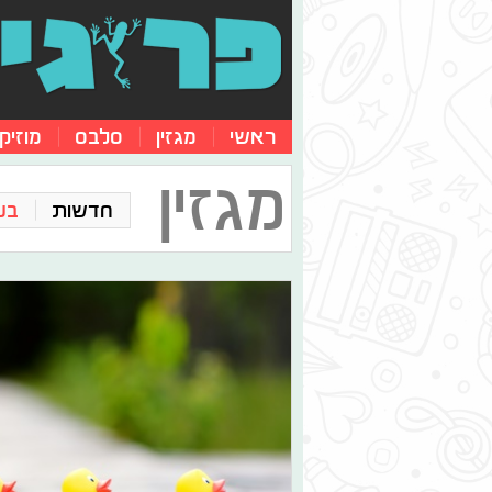
ראשי
מגזין
סלבס
מוזיק
מגזין
חדשות
בע