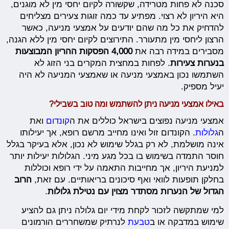
סכנה לא פחות מטרידה, שקשורה לקיום יחסי מין לא מוגנים,
היא היריון לא רצוי. מפתיע עד כמה זוגות צעירים מצליחים
להדחיק את כל מה שהם יודעים על אמצעי מניעה, כאשר
הרצון ליחסי מין מתעורר. התירוצים לקיום יחסי מין ללא הגנה,
מסבירים במידה רבה את
4,000 הפסקות ההריון המבוצעות
בנערות צעירות
. לפחות במחצית המקרים בני הזוג לא
השתמשו נכון באמצעי מניעה או שאמצעי המניעה לא היה
יעיל מספיק.
באילו אמצעי מניעה ניתן להשתמש ומה טוב בשבילי?
אמצעי מניעה נפוצים בישראל כוללים את ה
קונדום
ואת
ה
גלולות
. הקונדום זול ואינו מחייב מרשם רופא, אך יעילותו
אינה מושלמת, לא רק בגלל שימוש לא נכון, אלא בעיקר בגלל
חוסר התמדה בשימוש בו בכל מגע מיני. הגלולות יעילות יותר
למניעת היריון, אך מחייבות התאמה על ידי רופא וכוללות
בחלקן תופעות לוואי ואף סיכונים בריאותיים. עם זאת,
הרוב
הגדול של הנערות מסתדר מצוין עם נטילת גלולות
.
למי שמתקשה לזכור לקחת מידי יום גלולה ניתן גם להציע
שימוש במדבקה או ב
טבעת
לנרתיק שמשחררים הורמונים