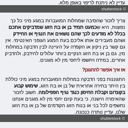
עדיין לא ניתנת לריפוי באופן מלא.
© shutterstock
צריך לזכור שהסיבה שמחלות המועברות במגע מיני כל כך
נפוצות, היא ש
כמעט תמיד בן או בת הזוג שמדביקים אתכם
בכלל לא מודעים לכך שהם נושאים את הנגיף או החיידק
ושהם מעבירים אותו אליכם בעת המגע הגופני האינטימי. אין
גם קשר בין ניקיון או הקפדה על היגיינה לבין הדבקה במחלות
מין. גם בן או בת הזוג הנקיים ביותר עלולים להידבק, ולהדביק
אחרים, במידה ויחשפו ליחסי מין לא מוגנים.
אז איך אפשר להתגונן?
התגוננות בפני הדבקה במחלות המועברות במגע מיני כוללת
בין היתר בחירה אחראית של בן או בת הזוג,
שימוש קבוע
בקונדום וקבלת החיסון כנגד נגיף הפפילומה
. חשוב לזכור
שהאימרה הישנה, כי בעת קיום יחסי מין לא מוגנים אנחנו
נחשפים לכל בני או בנות הזוג הקודמים של בן או בת הזוג
שלנו, עדיין נותרה כנכונה.
© shutterstock