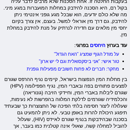
בעקבות החלטה זו. אחת הסכנות שלא מרבים לדבר עליה
בקול רם, היא הסכנה להידבק במחלות המועברות במגע מיני.
מה שלא כולם יודעים, הוא שבכל מגע גופני אינטימי ניתן
להידבק, גם דרך מין אוראלי למשל. בעצם, אין צורך בקיום
יחסי מין מלאים עם חדירה לנרתיק על מנת להידבק במחלת
מין.
עוד בערוץ
היחסים
בפרוגי
:
על מודל הגוף שמציג "האח הגדול"
טור אישי: "אני ביסקסואלית וגם לי יש ארון"
מחקר: חברים לא פחות חשובים מפעילות גופנית
בין מחלות המין הנפוצות בישראל, קיימים נגיף ההרפס שגורם
לפצעים פתוחים בפה ובאברי המין, נגיף הפפילומה (HPV)
שגורם ליבלות באברי המין, וחיידקי הזיבה (גונוריאה)
והכלמידיה שגורמים לדלקת המלווה בהפרשות לא נעימות,
שעלולה ליצור חסימה בלתי הפיכה של החצוצרות כך שבעתיד
תיפגע היכולת להרות באופן טבעי. לא ניתן להמעיט גם
בסכנה שבהידבקות בנגיף שגורם לאיידס (HIV), שעלול
להוביל למחלה קשה, שאולי אינה קטלנית כמו בעבר, אך