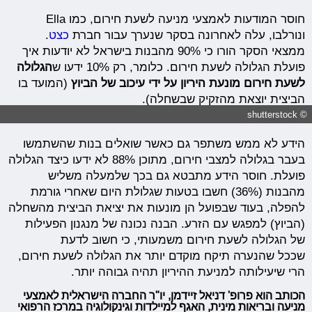
חוסר המודעות לאמצעי מניעה לשעת חירום, כמו Ella
ונורלבו, עלה לאחרונה בסקר שנערך עבור חברת
כצט
.
ממצאי הסקר הורו כי 90% מהבנות בישראל לא יודעות איך
פועלת הגלולה לשעת חירום. כלומר, רק 10% ידעו ש
הגלולה
לשעת חירום מונעת היריון על ידי עיכוב של הביוץ
(המועד בו
הביצית יוצאת מהזקיק שבשחלה).
© shutterstock
הידע לא ממש משתפר גם כאשר שואלים בנות שהשתמשו
בעבר בגלולה למצבי חירום, מתוכן 88% לא ידעו כיצד הגלולה
פועלת. חוסר הידע מתבטא גם בכך שלמעלה משליש
מהבנות (36%) חשבו בטעות שגלולת היום שאחרי גורמת
להפלה, בעוד שבפועל הן מונעות את יציאת הביצית מהשחלה
(הביוץ) למפגש עם הזרע. הבנה נכונה של מנגנון הפעילות
של הגלולה לשעת חירום משמעותי, כי חשוב לדעת
שככל שהנערה תיקח מוקדם יותר את הגלולה לשעת חירום,
הרי שיעילותה למניעת ההיריון תהיה גבוהה יותר.
הכותב הוא פרופ' דניאל זיידמן, יו"ר החברה הישראלית לאמצעי
מניעה ובריאות מינית, האגף למיילדות וגינקולוגיה במרכז הרפואי