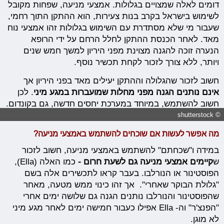
דומים לאלה שמצויים בגלולות. אמצעי מניעה, שפחות מקובל
לשימוש בישראל בקרב בנות צעירות, הוא ההתקן התוך רחמי,
שעבור מי שלא מסתדרת עם השימוש בגלולות זהו אמצעי נוח
מאד. לאחר הכנסת ההתקן לחלל הרחם על ידי הרופא
הנערה זוכה להגנה מצוינת מפני היריון למשך חמש שנים
ויותר, ללא צורך לזכור לקחת תכשיר נוסף.
חשוב לזכור שהגלולה וההתקן יעילים מאד בפני היריון אך
אינם נותנים הגנה מפני מחלות שמועברות במגע מיני
. לכן
חשוב להשתמש, במיוחד במערכת יחסים חדשה, גם בקונדום.
© shutterstock
מה אפשר לעשות אם שוכחים להשתמש באמצעי מניעה?
במידה ו"שכחתם" להשתמש באמצעי מניעה, חשוב לזכור
ש
קיימים אמצעי מניעה גם לשעת חרום -
כמו האלה (Ella),
הפוסטינור או הנורלבו. בעבר קראו לתכשירים אלה בשם
"גלולת הבוקר שאחרי". אך זהו כינוי ממש מטעה, מאחר
שהפוסטינור והנורלבו נותנים הגנה גם שלושה ימים אחרי
"הפנצ'ר" וה- Ella אפילו כעבור חמישה ימים לאחר מגע מיני
לא מוגן.