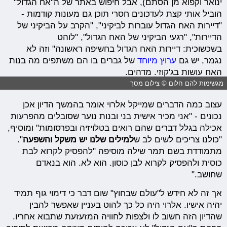
ינואר וקפוא מן הסתם), אבל חיפוש באתר של ה"אח הגדול"
הוביל אותי קצת לעדכונים חסרי תוכן גם מעונות קודמות -
"דיירות האח הגדול עוברות לביקיני", "הקרב על הביקיני של
הדיירות", "רגעי הביקיני של האח הגדול", "לוהט
בשכשוכית: דיירות האח הגדול בחשיפה ראשונה" וזה לא
נגמר, יש גם
ערוץ מיוחד
של גברים בו הם משתפים מה בנות
האח עושות בג'קוזי. מדהים.
מגשימות להם חלום © צילום מסך
עצוב כמה הדברים שמייקל אלרוי אומר בהמשך הדיון אכן
נכונים - "אני מכיר אישית בני ובנות נוער שסובלים מהפרעות
אכילה בגלל דברים שהם רואים בטלויזיה ובפרסומות" ומוסיף,
"כולנו צריכים לשים לב ש
למילים שלנו יש משקל והשפעה
".
מתמודדת בשם תמר שילה מוסיפה "להפסיק לקרוא לבת
כוסית ולהפסיק לקרוא לבן כוסון. הוא לא. הוא בנאדם
שחושב."
אך זה לא חידש ל"עולם שבחוץ" שום דבר כי דימוי גוף תמיד
יהיה אישיו. אלרוי היה כל כך להוט בעניין שאפשר להבין
שהדיון הזה חשוב לו ולצפות לחוויה המזעזעת שתבוא אחריו.