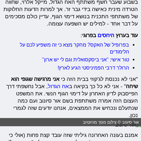
בשבוע שעבר חשף משתתף האח הגדול, מייקל אלרוי, שחווה
הטרדה מינית כאישה בידי גבר זר. אך למרות הדעות החלוקות
של משתתפי התכנית בנושא דימוי הגוף, עדיין כולם מסכימים
על דבר אחד - למילים יש השפעה עצומה.
עוד בערוץ
היחסים
בפרוגי
:
בפרופיל של האקס? מחקר מצא כי זה משפיע לכם על
הלימודים
טור אישי: "אני ביסקסואלית וגם לי יש ארון"
הרולר דרבי הפמיניסטי הגיע לארץ!
"אני לא נכנסת לג'קוזי בבית הזה כי
אני מרגישה שגופי הוא
שיחה
" - אני לא כל כך בקיאה ב
אח הגדול
, אבל נחשפתי דרך
הפייסבוק לדיון האחרון על דימוי הגוף הנשי. את המשפט
העצום הזה אמרה משתתפת בשם אור סיונוב ועם כמה
שנתעלם ונכחיש את הממצאים, אנחנו יודעים שזה לגמרי
נכון.
אור סיונוב © צילום מסך מהיוטיוב
אמנם בעונה האחרונה גיליתי שזה עובד קצת פחות (אולי כי