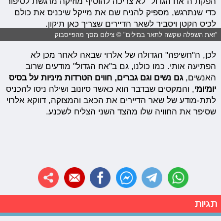
הפקת ה"אח הגדול" לא צריכה להוסיף מוזיקה מרגשת לסיפור
כדי שנתרגש, מספיק להניח שם את מייקל שיכניס את כולם
לכיס הקטן ויסביר לשאר הדיירים שצריך כאן תיקון.
"זאת השפלה שקשה לתאר במילים" © צילום מסך מהפייסבוק
לכן, ה"חשיפה" הגדולה של אלרוי שבאה לאחר מכן לא
הפתיעה אותי. כמו כולנו, גם ב"אח הגדול" מודעים שרוב
האנשים,
גם נשים וגם גברים, חווים הטרדות מיניות על בסיס
יומיומי
, והמקסים שבדבר הוא כאשר סיונוב ושילה ניסו להכניס
לתת-מודע של שאר הדיירים את הכאב והמצוקה, דווקא אלרוי
שסיפר את החוויה שלו מהצד השני הצליח לשכנע.
תגיות