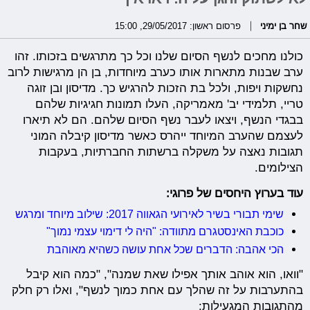
שחר בן ימיני
פרסום ראשון: 29/05/2017, 15:00
כולנו מחכים לנשף הסיום שלנו וכל כך מתרגשים בזכותו. זהו
ערב שבנות מתארות אותו כערב מיוחדות, בן הן מרגישות לרוב
נחשקות ויפות, ולכל בת הזכות להרגיש כך. מדיסון ובן זוגה
טריי, תלמידי יב' מאמריקה, העלו תמונות חגיגיות שלהם
בבגדי הנשף, ויצאו לעבר נשף הסיום שלהם. הם לא תיארו
לעצמם שהערב המיוחד ייהרס כאשר מדיסון קיבלה המוני
תגובות נאצה על משקלה ברשתות החברתיות, בעקבות
הצילומים.
עוד בערוץ היחסים של פרוגי:
שימי תבורי בשיר לאירועי הגאווה 2017: שילוב מיוחד ומרגש
כוכבת האינסטגרם מתוודה: "היה לי דימוי עצמי נמוך"
הכי אהבה: הדברים שכל אחת עושה כשהיא מאוהבת
"וואו, הוא אוהב אותך אפילו שאת שמנה", "כמה הוא קיבל
בהתערבות על זה שהלך עם אחת כמוך לנשף", ואלו רק חלק
מהתגובות המגעילות: