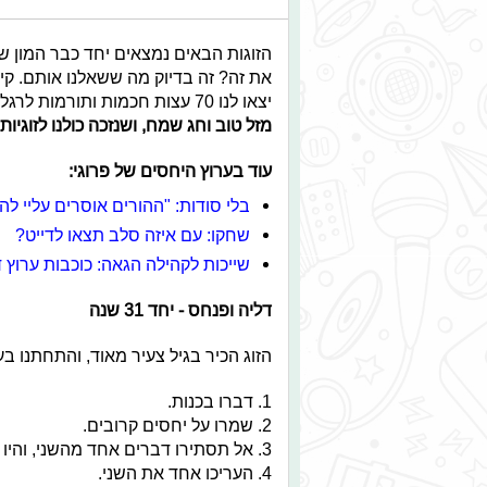
הזוגות הבאים נמצאים יחד כבר המון שנ
יצאו לנו 70 עצות חכמות ותורמות לרגל יום הולדת 70 של המדינה היפה שלנו.
מזל טוב וחג שמח, ושנזכה כולנו לזוגיות בת 70 
עוד בערוץ היחסים של פרוגי:
בלי סודות: "ההורים אוסרים עליי ל
שחקו: עם איזה סלב תצאו לדייט?
שייכות לקהילה הגאה: כוכבות ערוץ ד
דליה ופנחס - יחד 31 שנה
הזוג הכיר בגיל צעיר מאוד, והתחתנו בעודם בני
1. דברו בכנות.
2. שמרו על יחסים קרובים.
3. אל תסתירו דברים אחד מהשני, והיו גלויים אחד עם השני.
4. העריכו אחד את השני.