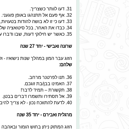
31. דעו לוותר כשצריך.
32. אף פעם אל תתנהגו באופן פוגעני.
33. דעו כי זו לא בושה להודות בטעויות, ולימדו מהן לעתיד.
34. כבדו את האחר, בכל סיטואציה שלא תהיה.
35. כאשר יש חילוקי דעות, שבו ודברו עליהם.
שרונה ואבישי - יחד 27 שנה
הזוג עבר המון במהלך שנות נישואיו - 
שלהם:
36. תנו לפרטנר מרחב.
37. האמינו בבן/בת זוגכם.
38. תקשורת – תמיד לדבר!
39. אל תסתירו ותשמרו דברים בבטן.
40. לדעת להתווכח נכון - לא צריך להיבהל מהעניין, מריבות הן דבר טבעי!
מרגלית ואבירם - יחד 35 שנה
הזוג המתוק ניחן בחוש הומור ובאהבה 