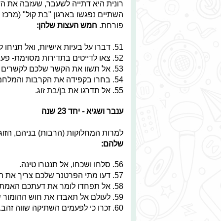
רונית היא דתייה לשעבר, שעזבה את ה
השתיים נפגשו בארגון "בת קול" (מרכז 
פורחת.
חמש העצות שלהן:
51. דברו על בעיות אישיות, ואל תניחו להן לעבור.
52. צאו לדייטים בתדירות מסוימת- פעם בשבועיים לפחות.
53. אל תשוו את הקשר שלכם לקשרים אחרים שהיו לכם- ההיסטוריה לא חייבת לחזור על עצמה.
54. בחרו בקפידה את הקרבות והמלחמות שלכם, זכרו כי יש דברים שלא שווה להילחם עליהם.
55. אל תדרגו את בן/בת זוג.
ענבר ושגיא - יחד 23 שנה
למרות המחלוקות (הרבות) בניהם, הזו
שלהם:
56. סלחו ושכחו, אל תנטרו טינה.
57. דעו מתי הפרטנר שלכם צריך את השקט שלו.
58. אל תפחדו לומר את דעתכם האמתית.
59. לעולם אל תאבדו את חוש ההומור שלכם.
60. זכרו כי לפעמים השתיקה שווה זהב.