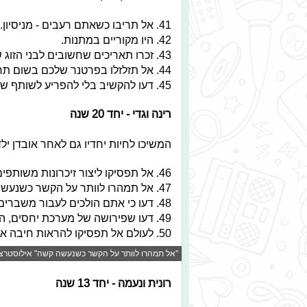
41. אל תריבו כשאתם רעבים - מניסיון.
42. היו מקוריים במתנות.
43. זכרו תאריכים שחשובים לבני הזוג שלכם.
44. אל תזלזלו בפרטנר שלכם בשום תחום שהוא.
45. דעו להקשיב בלי להפריע לשותף שלכם לדבר.
רינה וגדי - יחד 20 שנה
המשיכו לחיות יחדיו גם לאחר אובדן יל
46. אל תפסיקו ליצור זיכרונות משותפים.
47. אל תמהרו לוותר על הקשר כשנעשה קשה.
48. דעו כי אתם הולכים לעבור משברים, ונסו למנוע אל אלה שאפשר.
49. דעו שפירושה של מערכת יחסים, היא להיות צוות.
50. לעולם אל תפסיקו להראות חיבה אחד לשני.
"אל תמהרו לוותר על הקשר כשנעשה קשה" אילוסטרציה © צילום: 
רונית ונעמה - יחד 13 שנה