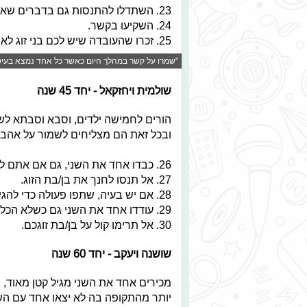
23. השתדלו להתנסות גם בדברים שאתם לא הכי אוהבים, בשביל הצד השני והזוגיות.
24. השקיעו בקשר.
25. זכרו שהעובדה שיש לכם בני זוג לא מובנת מאליה.
"שמרו על קשר במהלך היום כאשר כל אחד נמצא בעיסוקי
שולמית ויחזקאל - יחד 45 שנה
הורים לחמישה ילדים, וסבא וסבתא לשי
ובכל זאת הם מצליחים לשמור על אהבה
26. כבדו אחד את השני, גם אם אתם לא מסכימים. השתדלו להגיע יחד לפשרה.
27. אל תנסו לחנך את בן/בת הזוג.
28. אם יש בעיה, שתפו פעולה כדי להגיע לפתרון.
29. עודדו אחד את השני גם כשלא הכל ורוד.
30. אל תרימו קול על בן/בת זוגכם.
שושנה ויעקב - יחד 60 שנה
מכירים אחד את השני מגיל קטן מאוד, 
יותר מהתקופה בה לא יצאו אחד עם הש