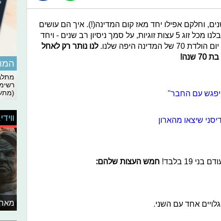
ים, וחלקם אפילו יחד מאז קום המדינה(!). איך הם עושים
את זה? זה בדיוק מה ששאלנו אותם. קיבלנו מכל זוג 5 עצות זוגיות, על סמך ניסיון רב שנים - ויחד
לנו נותר רק לאחל
שנה!
המומ
מתלבט
רשימת
היפגש עם החבר"
(מתעד
ווידי
יסני שיצאו מהארון
 19 בלבד!
חמש העצות שלהם:
מאחו