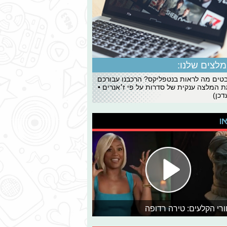
לצים שלנו:
ים מה לראות בנטפליקס? הרכבנו עבורכם
 המלצה ענקית של סדרות על פי ז׳אנרים •
כן)
או
רי הקלעים: טירה רדופה