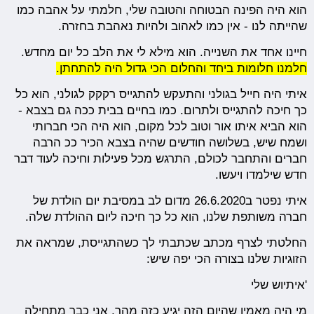
הוא היה הפינה הבטוחה והטובה שלי, חלמתי על אהבה כמו
שהייתה לנו - אין כמו לאהוב ולהיות נאהבת בחזרה.
חיינו אחד את השנייה. הוא מילא לי את הלב כל יום מחדש.
חלמנו חלומות ביחד והחלום הכי גדול היה להתחתן.
איתי היה חייל בגולני והתעקש להתגייס רקקק לגולני, הוא כל
כך חיכה להתגייס ולתרום. כמו בחיים בבית ככה גם בצבא -
הוא הביא איתו אור וטוב לכל מקום, הוא היה הכי חברותי
ושמח שיש, בשלושה חודשים שהיה בצבא הכיר ככ הרבה
חברים והתחבר לכולם, התרגש מכל פעילות וחיכה לעוד דבר
חדש שילמדו ויעשו.
איתי נפטר ב26.6.2020 מדום לב במסיבת יום הולדת של
חברה משותפת שלנו, הוא כל כך חיכה ליום ההולדת שלה.
החלטתי לצרף מכתב שכתבתי לך כשהתגייסת, שמראה את
הזוגיות שלנו בצורה הכי יפה שיש:
'איתיוש שלי
מי היה מאמין שהיום הזה יגיע כזה מהר, אני כבר מתחילה