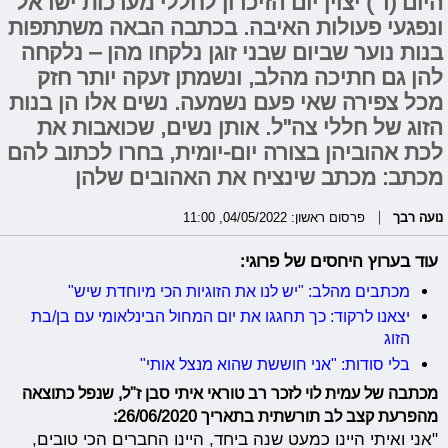
היום (ד') יצוין יום הזיכרון לחללי מערכות ישראל
ונפגעי פעולות האיבה. בכתבה הבאה משתתפות
בנות נוער שביום שבני זוגן נלקחו מהן – נלקחה
להן גם חתיכה מהלב, ונשמתן זעקה יותר חזק
מכל צפירה שאי פעם נשמעה. נשים אלו הן בנות
הזוג של חללי צה"ל. אותן נשים, שכואבות את
לכת אהוביהן בצורה יום-יומית, בחרו לכתוב להם
מכתב: מכתב שינציח את האהובים שלהן
נועה רבך
פרסום ראשון: 04/05/2022, 11:00
עוד בערוץ היחסים של פרוגי:
מכתבים מהלב: "יש לנו את הזוגיות הכי מיוחדת שיש"
יצאנו לרקוד: כך תחגגו את יום המחול הבינלאומי עם בן/בת
הזוג
בלי סודות: "אני חוששת שהוא מנצל אותי"
מכתבה של עמית לוי לזכר רב טוראי איתי סבן ז"ל, שנפל כתוצאה
מהפרעת קצב לב תורשתית בתאריך 26/06/2020:
"אני ואיתי היינו כמעט שנה ביחד, היינו החברים הכי טובים,