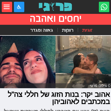
יחסים ואהבה
זוגיות
רווקות
גאווה ומגדר
© צילום פרטי
אהוב יקר: בנות הזוג של חללי צה"ל
במכתבים לאהוביהן