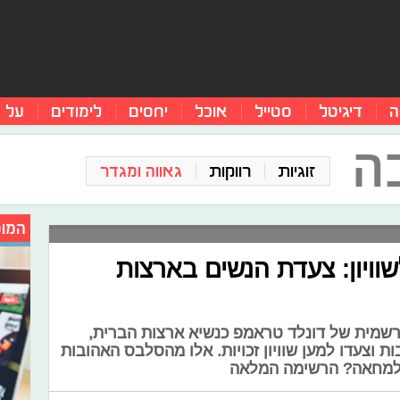
ה
דיגיטל
סטייל
אוכל
יחסים
לימודים
על 
ה
זוגיות
רווקות
גאווה ומגדר
המומ
וויון: צעדת הנשים בארצות
רשמית של דונלד טראמפ כנשיא ארצות הברית,
 וצעדו למען שוויון זכויות. אלו מהסלבס האהובות
פו למחאה? הרשימה המלאה