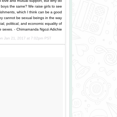
d love and mutual support, but why do
h boys the same? We raise girls to see
lishments, which I think can be a good
they cannot be sexual beings in the way
al, political, and economic equality of
e sexes. - Chimamanda Ngozi Adichie
 on
Jan 21, 2017 at 7:02pm PST