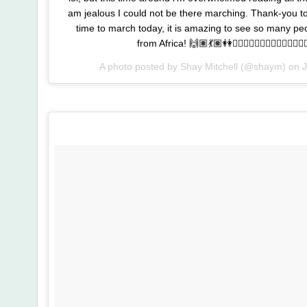
am jealous I could not be there marching. Thank-you t
time to march today, it is amazing to see so many pe
from Africa! 🙌🏽💃🏽👭🚶🏻‍♀️🚶🏼‍♀️🚶🏽‍♀️🚶🏾
A photo posted by Shay Mitchell (@shaym) on
J