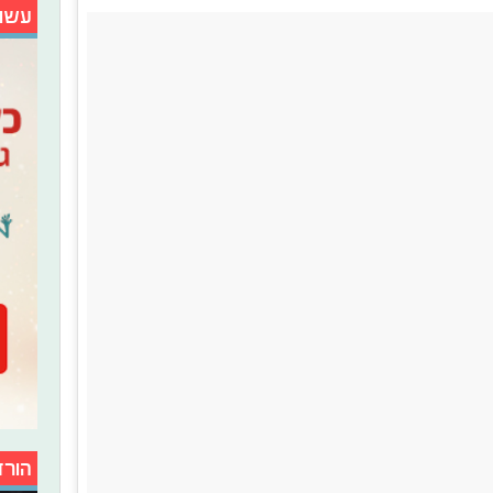
עשו
הורד