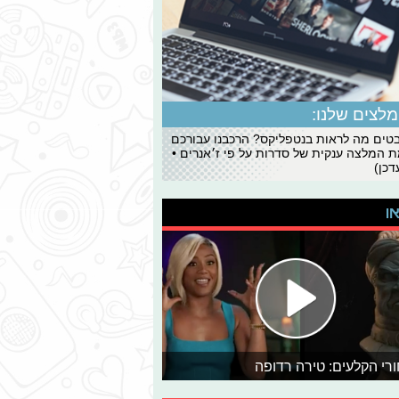
לצים שלנו:
ים מה לראות בנטפליקס? הרכבנו עבורכם
 המלצה ענקית של סדרות על פי ז׳אנרים •
כן)
או
רי הקלעים: טירה רדופה