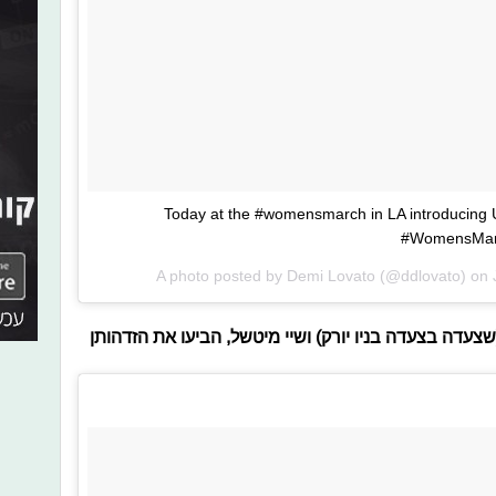
Today at the #womensmarch in LA introducing U
#WomensMarc
A photo posted by Demi Lovato (@ddlovato) on
שצעדה בצעדה בניו יורק) ושיי מיטשל, הביעו את הזדהותן