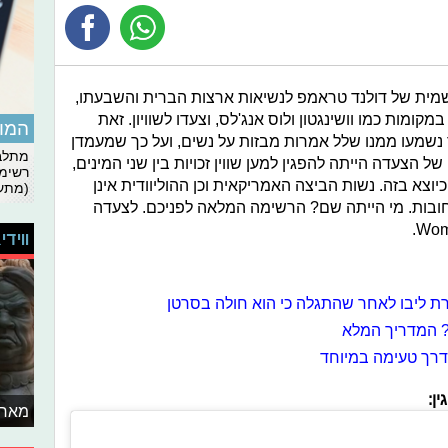
רשמית של דולנד טראמפ לנשיאות ארצות הברית והשבעתו,
ומות כמו וושינגטון ולוס אנג'לס, וצעדו לשוויון. זאת
המומ
שמעו ממנו שלל אמרות מבזות על נשים, ועל כך שמעמדן
מתלבט
 הצעדה הייתה להפגין למען שווין זכויות בין שני המינים,
רשימת
יוצא בזה. נשות הביצה האמריקאית וכן ההוליוודית אינן
(מתעד
ובות. מי הייתה שם? הרשימה המלאה לפניכם. לצעדה
ווידי
ת ליבו לאחר שהתגלה כי הוא חולה בסרטן
 המדריך המלא
בדרך טעימה במיוחד
ן:
מאחו