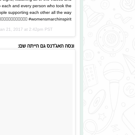
o each and every person who took the
ople supporting each other all the way
‍♀️🚶🏿‍♀️✊🏽✊🏻✊🏼✊🏾✊🏿 #womensmarchinspirit
an 21, 2017 at 2:42pm PST
ונסה האג'דנס גם הייתה שם: