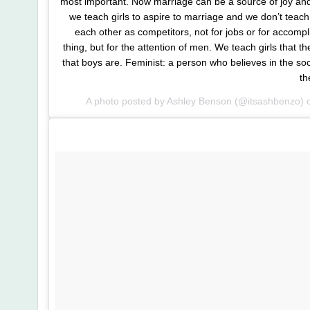
most important. Now marriage can be a source of joy an
we teach girls to aspire to marriage and we don’t teac
each other as competitors, not for jobs or for accomp
thing, but for the attention of men. We teach girls that 
that boys are. Feminist: a person who believes in the soci
th
A photo posted by Ashley Benson (@itsashbenzo)