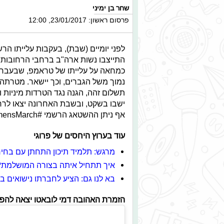
שחר בן ימיני
פרסום ראשון: 23/01/2017, 12:00
לפני יומיים (שבת), בעקבות עלייתו ה
התייצבו נשות ארה"ב ברחבי הרחובות במק
כמחאה על עלייתו של טראמפ, שבעבר נ
נמוך משל הגברים, וכך יישאר. מטרתה של
תשלום זהה, הגנה נגד הטרדות מיניות וכ
ישבו בשקט, ובשבת האחרונה יצאו לרח
אף ניתן ההשטאג הרשמי #WomensMarch.
עוד בערוץ היחסים של פרוגי
מרגש: תלמיד תיכון התחתן עם בחיר
איך תתחיל איתה בצורה המושלמת?
בא לנו גם: הציע לחברתו נישואים 
הזמרת האהובה דמי לובאטו יצאה להפגי