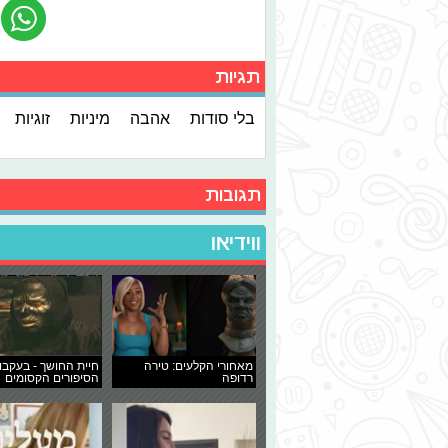
תגיות
בלי סודות
אהבה
מיניות
זוגיות
תגובות
ווידיאו
מאחורי הקלעים: טירה
חיית החושך - בעקבו
רדופה
הסיפורים הקסומים