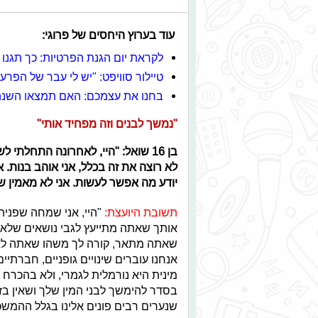
עוד בערוץ היחסים של פרוגי:
לקראת יום הגנת הפרטיות: כך תגנ
טיילור סוויפט: "יש לי עבר של הפרע
בחנו את עצמכם: האם תמצאו השנ
"נמשך לבנים וזה מפחיד אותי"
בן 16 שואל: "היי, לאחרונה התחלת
לא רוצה את זה בכלל, אני אוהב בנות. א
יודע מה אפשר לעשות. אני לא מאמין שנ
תשובת היועצת:
"היי, אני שמחה שפנית
אותך שאתה מתייעץ לגבי נושאים שלא 
שאתה מתאר, קורה לך משהו שאתה לא מ
אנחנו עוברים שינויים גופניים, חברתי
מינית היא נורמלית לגמרי, ולא בהכרח
בסדר להימשך לבני המין שלך ושאין בז
שנערים רבים פונים אלינו בגלל ההמשכ