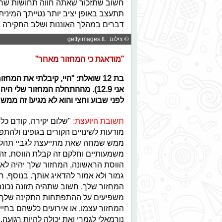
חשוב שתזכור שאתה חווה תחושות שרב
תתעצב באופן יציב יותר נטייתך המינית. 
דברים במהלך האוננות ושלב החקירה 
© צילום: gettyimages.IL
"מודאגת כי המחזור מאחר"
אני 12.9). מההתחלה המחזור שלי 
לפני שבוע וחצי והוא לא מגיע! זה ממש
תשובת היועצת:
"שלום יקירה, קודם כל
מודעות לשינויים הקורים בגופינו ולהתפ
ממש שמחה שאת מתייעצת לגביי תהליכים
משמעותיים וחלקם זה קבלת הווסת. זה 
הווסת הראשונה, המחזור שלך יהיה לא 
גמור ולא אמור להדאיג אותך. בנוסף,
המחזור שלך. חשוב שתהיה תזונה נכונ
משפיעים על ההתפתחות התקינה שלך ועל
המחזור עצמו, או אירועים כלשהם בחיי
נורמאלי לגמרי ואת יכולה להיות רגוע