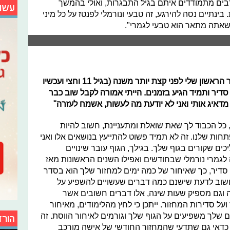
ים מתמודדים איתם בגיל התבגרות, ואולי בהמשך
עשו
בינתיים נסה להירגע, זה טבעי ונורמלי לפנטז על כל מיני
שאתה מתאר הוא טבעי לגמרי".
בת 12 שואלת: "היי, קיבלתי את המחזור הראשון שלי לפני קצת יותר משנה (בגיל 11 וחצי ועכשיו
היה סדיר ותמיד הגיע בזמנים. הייתי אמורה לקבל שוב כבר
 מדאיג אותי ואני לא יודעת מה לעשות, אשמח לעזרה"
, כל הכבוד לך שאת שואלת ומתעניינת, חשוב להיות
תחות שלנו. זה לא תמיד פשוט להתייעץ בנושאים אלו ואני
 שקורים בגוף שלך. בגילך, הגוף עובר שינויים
לגמרי נורמלי שבחודשים ואפילו השנים הראשונות מאז
סדיר, כך שאיחור של כמה ימים למחזור שלך הוא בסדר
 חשוב לדעת שישנם כמה דברים שעשויים להשפיע על
ה וגם מספיק שעות שינה, אלו דברים חשובים אשר
 סדירות המחזור. ייתכן כי לחץ מהלימודים, מאיחור
ם שלך משפיעים על הגוף שלך וגורמים לאיחור הווסת. זה
הורד
ה. כדאי גם שתדעי שהמחזור החודשי של אישה מורכב