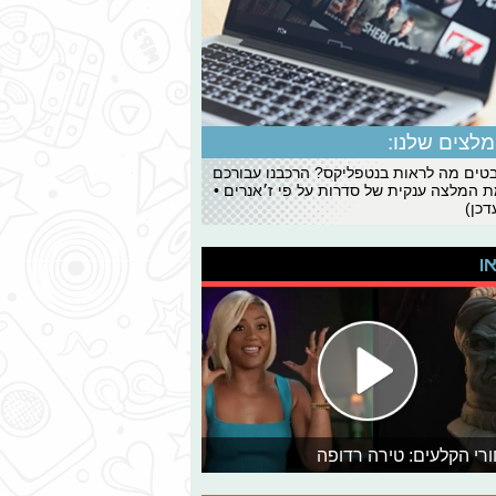
לצים שלנו:
ים מה לראות בנטפליקס? הרכבנו עבורכם
 המלצה ענקית של סדרות על פי ז׳אנרים •
כן)
או
רי הקלעים: טירה רדופה