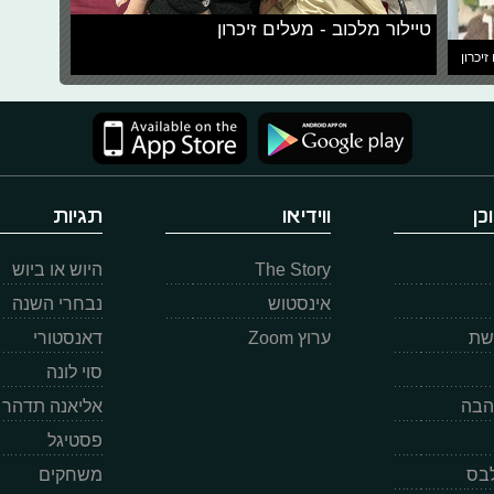
טיילור מלכוב - מעלים זיכרון
זיכרון
כן
ווידיאו
תגיות
The Story
היוש או ביוש
אינסטוש
נבחרי השנה
רשת
ערוץ Zoom
דאנסטורי
סוי לונה
הבה
אליאנה תדהר
פסטיגל
לבס
משחקים