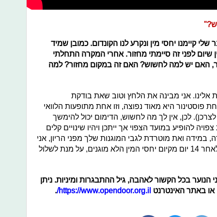
ש?"
וחבר שלי קיימנו יחסי מין ונקרע לנו הקונדום. כמובן שמיד
ן שיום לפני זה סיימתי מחזור. אחרי המקרה התחלתי
ר, האם יש למה לחשוש? האם זה במקום מחזור? למה
 אלינו. אני מבינה את הלחץ וטוב שאת בודקת
 פוסטינור היא מאוד נפוצה, וזו אחת מתופעות הלוואי
לצרכן). לכן, אין לך מה לחשוש, הדימום יכול להימשך
ויה להופיע במועד הצפוי אך ייתכן ויהיו שינויים קלים
, במידה ואת מוטרדת לגבי המוגנות שלך מפני הריון, אני
ממליץ לך לעשות בדיקת היריון ביתית לאחר 14 יום מקיום יחסי המין הלא מוגנים, על מנת לשלול
ני הנוער בכל הקשור לאהבה, גיל ההתבגרות ומיניות. ניתן
 או באתר האינטרנט
https://www.opendoor.org.il/
.