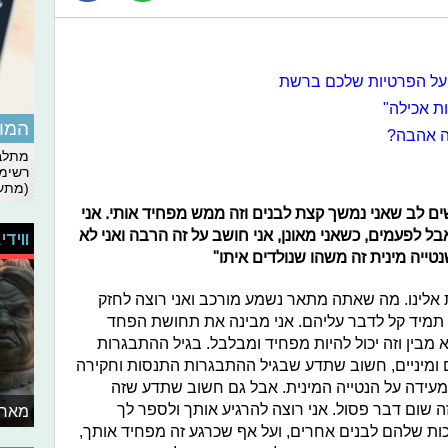
ו על הפרטיות שלכם ברשת
ות אכילה"
המומ
ה אהבה?
מתלבט
רשימת
(מתעד
י לשים לב שאני נמשך קצת לבנים וזה ממש מפחיד אותי. אני
בל לפעמים, כשאני מאונן, אני חושב על זה הרבה ואני לא
ווידי
טייה מינית זה משהו שנולדים איתו"
 אלינו. מה שאתה מתאר נשמע מורכב ואני רוצה לחזק
תמיד קל לדבר עליהם. אני מבינה את תחושת הפחד
בין וזה יכול להיות מפחיד ומבלבל. בגיל ההתבגרות
ים ומיניים, חשוב שתדע שבגיל ההתבגרות התנסות וחקירה
 מעידה על הנטייה המינית. אבל גם חשוב שתדע שזה
ה שום דבר פסול. אני רוצה להרגיע אותך ולספר לך
מאחו
ות שלהם לבנים אחרים, ועל אף שכרגע זה מפחיד אותך,