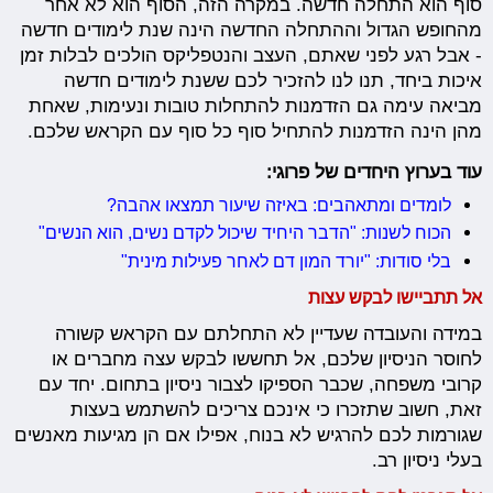
סוף הוא התחלה חדשה. במקרה הזה, הסוף הוא לא אחר
מהחופש הגדול וההתחלה החדשה הינה שנת לימודים חדשה
- אבל רגע לפני שאתם, העצב והנטפליקס הולכים לבלות זמן
איכות ביחד, תנו לנו להזכיר לכם ששנת לימודים חדשה
מביאה עימה גם הזדמנות להתחלות טובות ונעימות, שאחת
מהן הינה הזדמנות להתחיל סוף כל סוף עם הקראש שלכם.
עוד בערוץ היחדים של פרוגי:
לומדים ומתאהבים: באיזה שיעור תמצאו אהבה?
הכוח לשנות: "הדבר היחיד שיכול לקדם נשים, הוא הנשים"
בלי סודות: "יורד המון דם לאחר פעילות מינית"
אל תתביישו לבקש עצות
במידה והעובדה שעדיין לא התחלתם עם הקראש קשורה
לחוסר הניסיון שלכם, אל תחששו לבקש עצה מחברים או
קרובי משפחה, שכבר הספיקו לצבור ניסיון בתחום. יחד עם
זאת, חשוב שתזכרו כי אינכם צריכים להשתמש בעצות
שגורמות לכם להרגיש לא בנוח, אפילו אם הן מגיעות מאנשים
בעלי ניסיון רב.