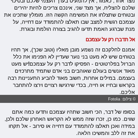
מצד אחד, כאמור, אין להמעיט בערך העצמי שלכם ובסיכוי
שלכם להצליח, אך מצד שני, אינכם צריכים להיות יהירים
ובטוחים שתצלחו את המשימה הקשה הזו. מומלץ שתכינו את
עצמכם רגשית למצב שבו תאלצו להתמודד עם דחייה, על
מנת שברגע האמת תדעו להגיב בצורה הולמת ובוגרת.
אל תדברו רק על עצמכם
אמנם לחלקכם זה נשמע מובן מאליו (וטוב שכך), אך תהיו
בטוחים שיש לא מעט בני נוער שעדיין לא הפנימו את כלל
הברזל בפלרטוטים - הפסיקו לדבר רק על עצמכם
!
יש מעט
מאוד אנשים בעולם שאוהבים בני אדם שתמיד מתרכזים
בעצמם. במילים אחרות, חשוב מאוד להביע התעניינות רבה
בקראש ובחייו או חייה, בכדי שירגישו רצויים וירצו להתחבר
אליכם.
© צילום: Fotolia
בסופו של דבר, הכי חשוב שתהיו עצמכם ותדעו כמה אתם
שווים. כמו כן, זכרו שזה ממש לא הקראש האחרון שלכם ולכן,
במידה ואכן תאלצו להתמודד עם דחייה או סירוב - אל תקחו
את זה ללב והמשיכו הלאה.