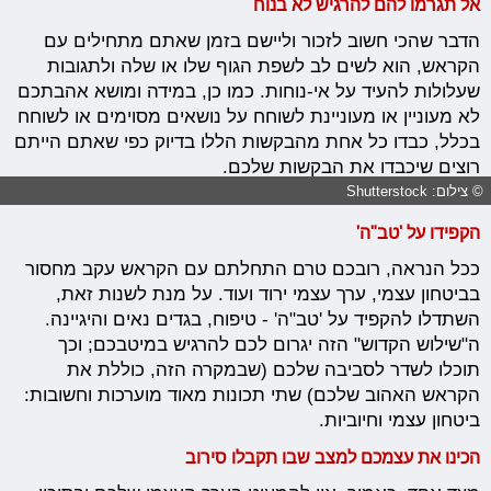
אל תגרמו להם להרגיש לא בנוח
הדבר שהכי חשוב לזכור וליישם בזמן שאתם מתחילים עם
הקראש, הוא לשים לב לשפת הגוף שלו או שלה ולתגובות
שעלולות להעיד על אי-נוחות. כמו כן, במידה ומושא אהבתכם
לא מעוניין או מעוניינת לשוחח על נושאים מסוימים או לשוחח
בכלל, כבדו כל אחת מהבקשות הללו בדיוק כפי שאתם הייתם
רוצים שיכבדו את הבקשות שלכם.
© צילום: Shutterstock
הקפידו על 'טב"ה'
ככל הנראה, רובכם טרם התחלתם עם הקראש עקב מחסור
בביטחון עצמי, ערך עצמי ירוד ועוד. על מנת לשנות זאת,
השתדלו להקפיד על 'טב"ה' - טיפוח, בגדים נאים והיגיינה.
ה"שילוש הקדוש" הזה יגרום לכם להרגיש במיטבכם; וכך
תוכלו לשדר לסביבה שלכם (שבמקרה הזה, כוללת את
הקראש האהוב שלכם) שתי תכונות מאוד מוערכות וחשובות:
ביטחון עצמי וחיוביות.
הכינו את עצמכם למצב שבו תקבלו סירוב