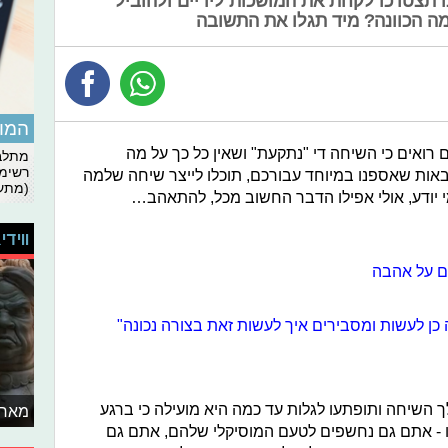
ו תצטרכו לקחת את המושכות לידיים ולהוביל
 הכוונה? מיד תגלו את התשובה
המומ
אים כי השיחה די "נתקעת" ושאין כל כך על מה
מתלבט
רשימת
באות שאספנו במיוחד עבורכם, תוכלו לייצר שיחה שלמה
(מתעד
 יודע, אולי אפילו הדבר החשוב מכל, להתאהב…
ווידי
ם על אהבה
כן לעשות ומסבירים איך לעשות זאת בצורה נכונה"
השיחה ותופתעו לגלות עד כמה היא מועילה כי ברגע
מאחו
- אתם גם נחשפים לטעם המוסיקלי שלהם, אתם גם