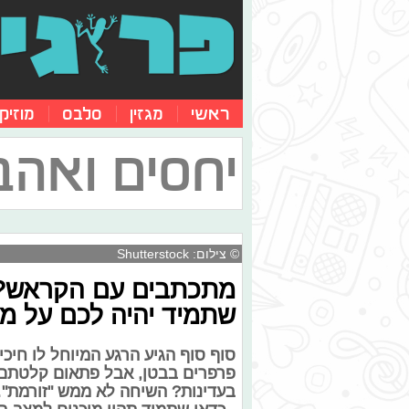
ראשי
מגזין
סלבס
מוזיק
יחסים ואהב
© צילום: Shutterstock
מתכתבים עם הקראש? 
שתמיד יהיה לכם על מ
סוף סוף הגיע הרגע המיוחל לו ח
פרפרים בבטן, אבל פתאום קלטתם ש
בעדינות? השיחה לא ממש "זורמת"… 