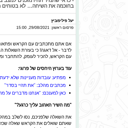
- כדאי שתמיד תהיו מוכנים למצב ב
בחוכמה את השיחה… לא בטוחים מה
יעל פיליפוביץ
פרסום ראשון: 29/08/2021, 15:00
אם אתם מתכתבים עם הקראש ופתאום רו
לדבר - אל דאגה! כי בעזרת השאלות ה
עם הקראש, להכיר לעומק, להתחבר ומי
עוד בערוץ היחסים של פרוגי:
מפתיע: עובדות מעניינות שלא ידעת
מכתבים מהלב: "את תהיי בסדר"
כאן למענכם: "אנחנו מדברים על מה 
"מה השיר האהוב עליך כרגע?"
את השאלה שלפניכם, נסו לשלב במהלך 
שאתם שואלים את הקראש שאלה שכזו 