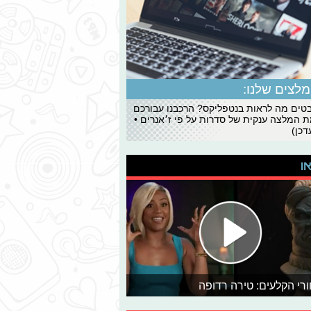
לצים שלנו:
ים מה לראות בנטפליקס? הרכבנו עבורכם
 המלצה ענקית של סדרות על פי ז׳אנרים •
כן)
או
רי הקלעים: טירה רדופה