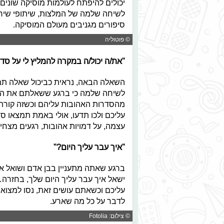
יכולים להיפתח לעולמות מוסיקה שונים
לשיחה שלמה של המלצות, שיתופי שירי
סיפורים מגניבים מעולם המוסיקה.
© פוטוליה
"את/ה יכול/ה במקרה להמליץ לי על סד
השאלה הבאה, נראית כביכול שאלה תמי
לשיחה שלמה כי ברגע ששאלתם את השא
מהסדרות האהובות עליהם וכשזה קורה 
עליכם ולכו תדעו, אולי באמת תמצאו ס
עצמה, על דמויות אהובות, רגעים מצחי
"איך עבר עליך היום?"
ברגע שאתה מתעניין בבן אדם ושואל איך
ישאל איך עבר עליך היום שלך, בחזרה…
עליכם וכשאתם עושים זאת, נסו למצו
לדבר על כל מה שארע.
© צילום: Fotolia