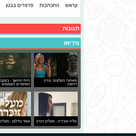
קראש
התכתבות
פרפרים בבטן
תגובות
ווידיאו
מאחורי הקלעים: טירה
חיית החושך - בעקבו
רדופה
הסיפורים הקסומים
טליה עובדיה - מעלים זיכרון
עומר נודלמן - מעלים 