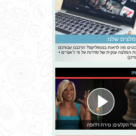
לצים שלנו:
ים מה לראות בנטפליקס? הרכבנו עבורכם
 המלצה ענקית של סדרות על פי ז׳אנרים •
כן)
או
רי הקלעים: טירה רדופה