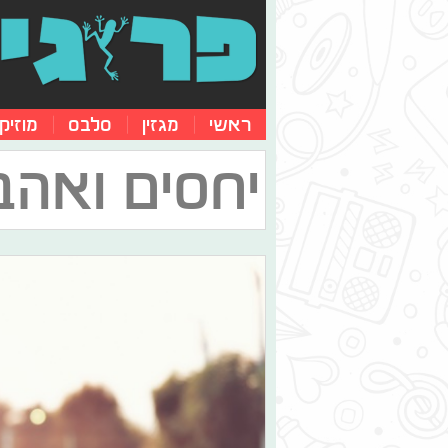
ראשי
מגזין
סלבס
מוזיק
יחסים ואהב