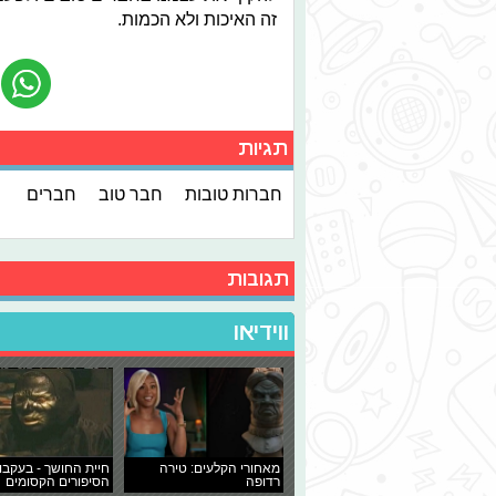
זה האיכות ולא הכמות.
תגיות
חברות טובות
חבר טוב
חברים
תגובות
ווידיאו
מאחורי הקלעים: טירה
חיית החושך - בעקבו
רדופה
הסיפורים הקסומים