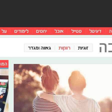
ה
דיגיטל
סטייל
אוכל
יחסים
לימודים
על 
ה
זוגיות
רווקות
גאווה ומגדר
המומ