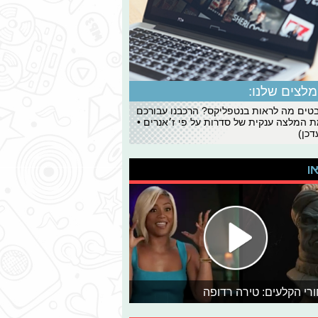
לצים שלנו:
ים מה לראות בנטפליקס? הרכבנו עבורכם
 המלצה ענקית של סדרות על פי ז׳אנרים •
כן)
או
רי הקלעים: טירה רדופה