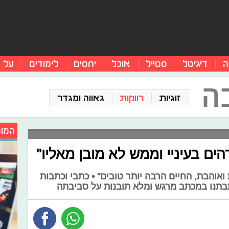
ה
דיגיטל
סטייל
אוכל
יחסים
לימודים
על 
ה
זוגיות
רווקות
גאווה ומגדר
המומ
ים בעיניי וממש לא מובן מאליו"
אוהבת, החיים הרבה יותר טובים" • כתבי וכתבות
בתנו במכתב מרגש ומלא תובנות על סביבתה