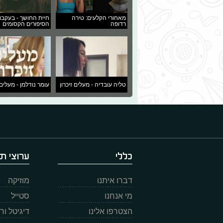
מאחורי הקלעים: טירה
חיית החושך - בעקבו
רדופה
הסיפורים הקסומים
טליה עובדיה - מעלים זיכרון
עומר נודלמן - מעלים 
כללי
ערוצי תו
דברו איתנו
מוזיקה
מי אנחנו
סטייל
הצטרפו אלינו
דיגיטל ו