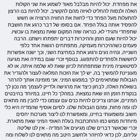
את מפחדת. יכול להיות מבלבל מאוד לשמוע את שני הקולות
האלה ולנסות להחליט לאיזה מהם להקשיב. יכול להיות בנו הרצון
להתעלות מעל הפחד כדי לחוות את החוויה הרצויה או חשש
להפסיד אותה בגלל הפחד. אם בסופו של דבר כרגע את חושבת
שתפחדי ותגידי לא, כנראה שזה המקום שאת נמצאת בו עכשיו.
יכול להיות שעם הזמן וההיכרות דברים יתפתחו וישתנו. הרבה
פעמים כשההיכרות מעמיקה, מתפתחים רגשות אחד כלפי
השנייה, ונהיה נעים ורגוע אחת במחיצת השני, וכך ישנה אפשרות
לחששות ולפחדים להתפוגג. בנוסף זכרי שגם במידה ואת מגיעה
לסיטואציה מינית שמתפתחת לכיוון שאת לא שלמה איתה, או לא
מעוניינת להמשיך בה, יש לך את הזכות המלאה לעצור ולהגדיר את
הגבולות שמתאימים לך במפגש המיני. אני מזמינה אותך להרהר
בשאלות האלה, לבחון כיצד את מרגישה ולדייק לעצמך מה נכון לך
בנקודת הזמן הזו שאת נמצאת. במהלך כל חיינו, במיוחד בהיבטים
המיניים, אנחנו צריכים להיות כנים עם עצמנו כדי להבין מה מתאים
לנו ומה פחות, ומהם הגבולות שלנו. לסיום אוסיף שהמדיה היא כלי
חשוב ומשמעותי בחיינו, ומאפשרת לנו ליצור מערכות יחסים
מיוחדות ממש כמו ההתכתבות בעלת האופי המיני שאת מתארת.
זכרי שכאשר דברים שלנו מגיעים אל המדיה - אין לנו שליטה
עליהם, לכן כדאי להיזהר ולחשוב היטב מה מתאים לנו לשלוח ומה