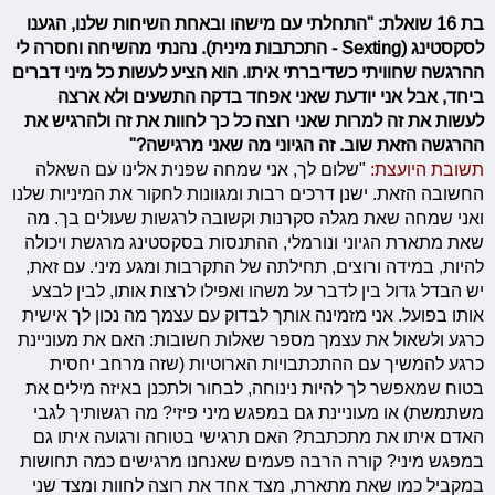
בת 16 שואלת: "התחלתי עם מישהו ובאחת השיחות שלנו, הגענו
לסקסטינג (Sexting - התכתבות מינית). נהנתי מהשיחה וחסרה לי
ההרגשה שחוויתי כשדיברתי איתו. הוא הציע לעשות כל מיני דברים
ביחד, אבל אני יודעת שאני אפחד בדקה התשעים ולא ארצה
לעשות את זה למרות שאני רוצה כל כך לחוות את זה ולהרגיש את
ההרגשה הזאת שוב. זה הגיוני מה שאני מרגישה?"
תשובת היועצת:
"שלום לך, אני שמחה שפנית אלינו עם השאלה
החשובה הזאת. ישנן דרכים רבות ומגוונות לחקור את המיניות שלנו
ואני שמחה שאת מגלה סקרנות וקשובה לרגשות שעולים בך. מה
שאת מתארת הגיוני ונורמלי, ההתנסות בסקסטינג מרגשת ויכולה
להיות, במידה ורוצים, תחילתה של התקרבות ומגע מיני. עם זאת,
יש הבדל גדול בין לדבר על משהו ואפילו לרצות אותו, לבין לבצע
אותו בפועל. אני מזמינה אותך לבדוק עם עצמך מה נכון לך אישית
כרגע ולשאול את עצמך מספר שאלות חשובות: האם את מעוניינת
כרגע להמשיך עם ההתכתבויות הארוטיות (שזה מרחב יחסית
בטוח שמאפשר לך להיות נינוחה, לבחור ולתכנן באיזה מילים את
משתמשת) או מעוניינת גם במפגש מיני פיזי? מה רגשותיך לגבי
האדם איתו את מתכתבת? האם תרגישי בטוחה ורגועה איתו גם
במפגש מיני? קורה הרבה פעמים שאנחנו מרגישים כמה תחושות
במקביל כמו שאת מתארת, מצד אחד את רוצה לחוות ומצד שני