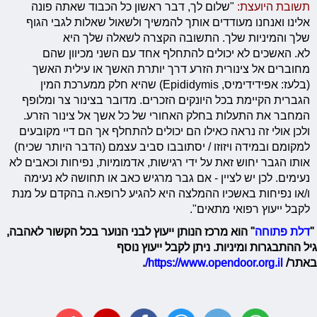
תשובת היועצת:
"שלום לך, דבר ראשון כל הכבוד שאתה פונה
אלינו ואנחנו מעודדים אותך להמשיך ולשאול שאלות לגבי הגוף
שלך והמיניות שלך. התשובה הקצרה לשאלה שלך היא
לא. האשכים לא יכולים להתחלף אחד עם השני מכיוון שהם
מחוברים אל צינורית הזרע דרך יותרת האשך או עילית האשך
(בלעז: אפידידימיס, Epididymis) שהיא חלק ממערכת המין
הגברית הקיימת בכל היונקים הזכרים. מדובר בצינור צר ומלופף
המחבר את התעלות בחלק האחורי של כל אשך אל צינור הזרע.
ולכן אולי זה נראה כאילו הם יכולים להתחלף אך הם דיי מקובעים
למקומם ובמידה ויזוזו / יסתובבו סביב עצמם (הדבר היותר שכיח)
אותו הגבר יחוש זאת על ידי רגישות, אדמומיות, נפיחות וכאבים לא
נעימים. לכן יש לציין - אם גבר מרגיש כאב או תחושה לא נעימה
ו/או נפיחות באשכיו ההמלצה היא להגיע לרופא.ה בהקדם על מנת
לקבל ייעוץ רפואי מתאים".
"
דלת פתוחה
" הוא מרכז הנותן ייעוץ לבני הנוער בכל הקשור לאהבה,
גיל ההתבגרות ומיניות. ניתן לקבל ייעוץ נוסף
באתר/
https://www.opendoor.org.il/
.