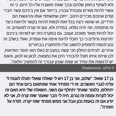
ולא לשתף בחוזק שלהם ובכך שאת חושבת עליו כל היום, כי זה
עשויי להיות מאיים ומבהיל עבורו, בייחוד אם אין ביניכם קשר חברי
קודם ואינכם מכירים היטב. ייתכן שתשתפי אותו והרגשות הם
הדדיים, או שהוא ירצה בכל זאת לנסות להיות בקשר ולראות כיצד
זה מתפתח, וזה יהיה נפלא. במידה ולא, וגם זה קורה לפעמים, זה
יכול להיות מאוד מאכזב ועצוב. גם במקרה כזה יש לשיחה ביניכם
יתרונות גדולים כי כך תוכלי לדעת איפה את עומדת, ואולי בשלב זה
נכון לנסות להפסיק לחשוב עליו ולהתעניין בבחורים
אחרים. לעיתים החלק הכי קשה במצבים כאלו הוא חוסר הוודאות,
לכן שיחה איתו תוכל להבהיר היכן את נמצאת, לכאן או לכאן, והאם
יש לרגשות אלו עתיד או שמה שנכון עבורך זה להמשיך הלאה".
© צילום: Shutterstock
בן 17 שואל: "שלום, אני בן 17 ויש לי שאלה שאולי תוכלו לענות לי
עליה לגביי האשכים. זה די מפחיד אותי שפתאום ביום אחד הם
יתחלפו, כלומר שאחד יתחלף עם השני. השאלה שלי היא האם זה
יכול לקרות וממה זה נגרם. היה לי חבר שאמר שזה קרה לו, אני לא
יודע אם זה באמת נכון אבל אני ממש מפחד שזה יקרה. תודה על
העזרה".