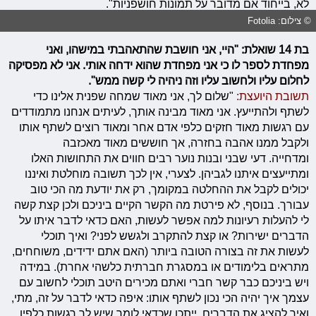
לא, בייחוד אם מדובר על תמונות חושפניות".
© צילום: Fotolia
בת 14 שואלת: "היי, אני חושבת שהתאהבתי במישהו, ואני
מפחדת לספר לו כי אני מפחדת שהוא ידחה אותי. אני לא מפסיקה
לחלום עליו ולחשוב עליו וזה ניהיה לי קשה ממש".
תשובת היועצת:
"שלום לך, אני מאוד שמחה שפנית אלינו כדי
לשתף ולהתייעץ. אני מאוד מבינה אותך, לעיתים אנחנו מתמודדים
עם רגשות מאוד חזקים כלפי אדם אחר ומאוד רוצים לשתף אותו
ולקבל ממנו אהבה בחזרה, אך חוששים מאוד מאכזבה
ומדחייה. דעי שבני ובנות נוער רבים חווים את התחושות האלו
ומתייעצים איתנו לגביהן. לצערי, אין לכך תשובה מוחלטת ואיננו
יכולים לקבל את ההחלטה במקומך, רק את יודעת מה הכי טוב
עבורך. בנוסף, לא פירטת מה הקשר הקיים ביניכם ולכן קצת קשה
לי להעלות רעיונות למה אפשר לעשות, האם כדאי לדבר איתו על
הדברים ישירות? או קצת להתקרב ולגשש לפני? ואיך תוכלי
לעשות את זה בצורה הטובה ביותר (האם אתם ידידים, משוחחים,
מתראים בלימודים או במסגרת חברתית כלשהי אחרת). במידה
ויש ביניכם כבר קשר חברי ואתם מכירים היטב תוכלי לחשוב עם
עצמך איך יהיה הכי נכון לשתף אותו: איפה כדאי לדבר על זה, מתי,
ואיך להציג את הדברים. ייתכן שכדאי לומר שיש לך רגשות כלפיו