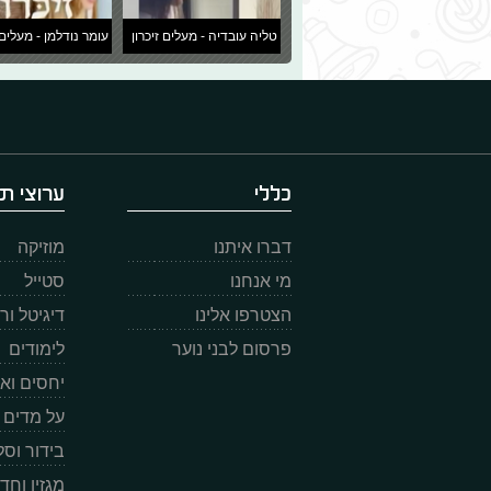
טליה עובדיה - מעלים זיכרון
עומר נודלמן - מעלים 
כללי
ערוצי תו
דברו איתנו
מוזיקה
מי אנחנו
סטייל
הצטרפו אלינו
דיגיטל ו
פרסום לבני נוער
לימודים
יחסים וא
על מדים
בידור וס
מגזין וחד