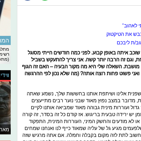
 לאהוב"
כבש את הטיקטוק
המומ
ב/ת ליבכם
מתלבט
ואני שוכב איתה באופן קבוע. לפני כמה חודשים הייתי מסוגל
רשימת
ת, וגם זה הרבה יותר קשה. אני צריך להתעקש בשביל
(מתעד
 מושבת. השאלה שלי היא מה מקור הבעיה – האם זה הגוף
 ואני פשוט פחות רוצה אותה? (מה שלא נכון לפי ההרגשה
ווידי
שפנית אלינו ושיתפת אותנו בחששות שלך, נשמע שאתה
ת, מדובר במצב נפוץ מאוד שבני נוער רבים מתייעצים
גדול ועוררות מינית גבוהה מאוד שמביאה אותנו לקיים
מן יש ירידה טבעית בריגוש. אז קודם כל זה בסדר, זה קורה
או לא מודעים והחשק המיני, העוררות המינית, התפקוד
לפעמים מגיע גל של עליה שמאוד כייף לנו ואנחנו שמחים
מאחו
ה וחשוב לתת לזה מקום בקבלה וחמלה. אם אתה מרגיש שזה