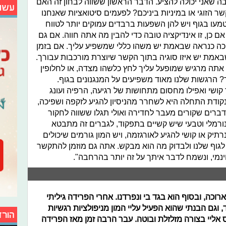
 שאני יכולה להציע. הדבר הראשון ששווה לבחון זה האם
עשו
הזוגי או במיניות ביניכם? לפעמים סיטואציות שאנחנו
עו בגוף ויש להן השפעות ברבדים עמוקים יותר לטווח
ם כן, זו אינדיקציה טובה כדי להבין מה אתה חווה. אם גם
יכה כנראה שבאמת יש משהו כללי שמשפיע עליך. אם בזמן
שבאמת יש איזו סוגיה בתוך הקשר שיוצרת מורכבות עבורך.
תה מרגיש שמופעל עליך לחץ כלשהו מצדה, או לחלופין
 הרגשות שלנו מאוד משפיעים על המנגנונים בגוף.
ר קושי ואפילו מחסום מתחושות של רגיעה, הרפיה ועונג
קודת התחלה היא לשחרר מהניסיון להגיע לזקפה ושפיכה,
דברים שקורים מעבר לחדירה ואולי תגלו ששווה לחקור
נורמלי וטבעי שיש קשיים בתפקוד, לגברים זה מתבטא
תיק או קושי להגיע לאורגזמה, ויש המון גורמים שיכולים
לגוף שלנו ולבדוק מה הוא מבקש. אתה גם מוזמן להתקשר
וחינמי, ונשמח לדבר איתך על זה יותר בהרחבה".
ם ארוכה, ובסוף הוא בגד בי ונפרדנו. אחרי הפרידה גיליתי
 וגם הבנתי שהוא הפעיל עליי המון מניפולציות רגשיות
הורד
 אליי בצורה מזלזלת ובוטה. עבר הרבה זמן מאז הפרידה