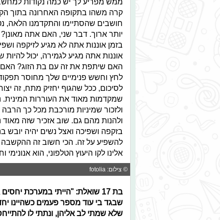
ממש מפריע לך יש כמה נקודות למחשבה
קרה משהו בתקופה האחרונה בתוך הקשר 
חושבים שהסתיימו והתקדמנו הלאה, נטמ
יותר ארוך. דבר שני, האם אתה מאונן? א
בזמן אוננות אתה לא מגיע לזיקפה ושפ
אוננות אתה מגיע לגמירה, יכול להיות 
האם שיתפת את זה עם בת הזוג? האם א
לחץ וחשש פנימיים שלך מחוסר תפקוד?
לסיכום, ככל שהגוף יחזיק מתח, זה יצו
שמקדמות מאוד את העוררות המינית. נ
ולזכור שמיניות מורכבת מכל כך הרבה 
ולהנות מהם גם. שוב אזכיר שזה מאוד 
בזקפה ושפיכה ואצל נשים יהיה יובש בנר
להשפיע על זה. הכי חשוב זה ההקשבה 
אלינו לקו היעוץ הטלפוני, הוא אנונימי 
© צילום: fotolia
בת 17 שואלת: "הייתי במערכת יחסי
שבגד בי עוד מספר פעמים כשהיינו יחד,
שלא שמתי לב אליהן, ונתתי לו להתייחס