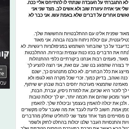
 לא התגברתי על העובדה שנתתי לו להתייחס אליי ככה.
 אני אהיה עיוורת שוב ולא אשים לב. מצד שני אני
אאשים אחרים על דברים שלא באמת עשו. אני כבר לא
אוד שפנית אלינו עם ההתלבטויות והחששות שלך.
יגנטית, עם יכולת ניתוח והבנה גבוהה. אני מאוד
יעבד על כך שהבחור השתמש במניפולציות ריגשיות. לא
לנתח את הדברים בכזו כנות עצמית ובהירות. ההתלבטות
מאוד, פעמים רבות אנחנו ביקורתיים כלפי ההתנהלות
ד בצורה שתפגע בנו שוב. עם זאת, אני רוצה להציע לך
 מייצג את כלל הבחורים. לא כולם מתנהגים כך, ישנם
 ואוהב, בדיוק כמוך. זכרי שכל מקרה הוא לגופו ולא
 מאמינה שתמצאי מערכות יחסים רבות שבהן יש שיתוף,
לך לזכור היא שכיום, את למודת ניסיון, עברת, הבנת,
יעור ומכאן שהיום את חכמה יותר, יש לך יכולות טובות
 ולכן את יכולה להאמין בעצמך וביכולת שלך. להאמין
זמן אמת. חשוב לדעת לעבד את מה שעבר עלינו מקשרים
ם מסויימים מצד אחד ומצד שני להחליט שחלק מהדברים
יות והתנסויות העבר שלנו יכולות בהחלט לחזק ולשפר
תרגיל הבא כאשר את נזכרת במערכת היחסים הקודמת שלך