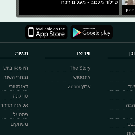
טיילור מלכוב - מעלים זיכרון
זיכרון
כן
ווידיאו
תגיות
The Story
היוש או ביוש
אינסטוש
נבחרי השנה
רשת
ערוץ Zoom
דאנסטורי
סוי לונה
הבה
אליאנה תדהר
פסטיגל
לבס
משחקים
שות