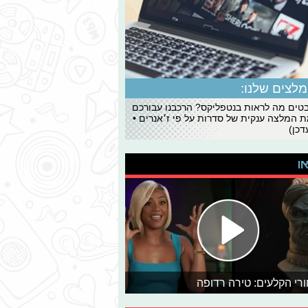
לצים שלנו:
ים מה לראות בנטפליקס? הרכבנו עבורכם
 המלצה ענקית של סדרות על פי ז׳אנרים •
כן)
או
רי הקלעים: טירה רדופה