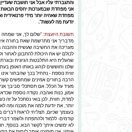
והתגברתי עליו אבל אני חושבת שעדיין
אני מפחדת שבמערכות יחסים הבאות שלי
מפחדת שאהיה יותר מידי פרנואידית ו
יודעת מה לעשות".
תשובת היועצת:
"שלום לך, אני שמחה מ
מדבריך אני מתרשמת שאת בחורה אינטיל
מעריכה את החשיבה שעשית וההבנה בד
לכולם יש את היכולת להתבונן לאחור ו
שהעלית היא התלבטות הגיונית ובוגרת 
שלנו וחוששים לנהוג באותו האופן בעתי
זווית נוספת - נתחיל בכך שהבחור אינו
הרבה בחורים אמינים שמחפשים קשר כנה
מעיד על הכלל. אם תסתכלי סביבך אני
אמון, כנות ואהבה. נקודה נוספת שכדאי 
למדת, חווית. לכן בואי נסתכל על זה כש
יותר, את יודעת למה את מוכנה ומה לא.
בעצמך שכיום, תצליחי לראות דברים ב
קודמים- ללמוד ולהתפתח ולשמר דברי
לא ימשיכו איתך לקשר הבא. בנוסף, חוו
אותנו. אני מזמינה אותך לנסות את ה