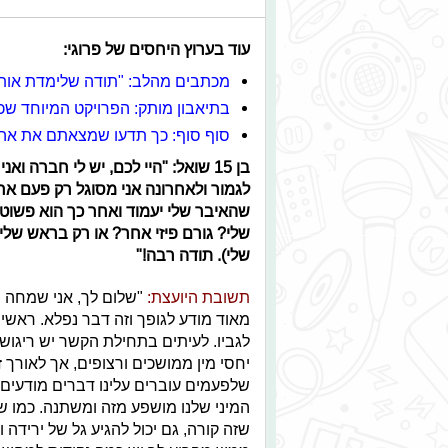
עוד בערוץ היחסים של פרוגי:
מכתבים מהלב: "תודה שלימדת אותי
בתיאבון מותק: הפרויקט המיוחד ש
סוף סוף: כך תדעו שמצאתם את אהו
בן 15 שואל: "היי לכם, יש לי חברה 
לגמור ולאחרונה אני מסוגל רק פעם אח
שהאיבר שלי יעמוד ואחר כך הוא פשוט
שלי? גורם פיזי אחר? או רק בראש שלי
שלי). תודה רבה!"
תשובת היועצת:
"שלום לך, אני שמחה 
מאוד מודע לגופך וזה דבר נפלא. ראשי
לגביו. לעיתים בתחילת הקשר יש ריגוש 
יחסי מין ממושכים ורצופים, אך לאורך ז
שלפעמים עוברים עלינו דברים מודעים 
המיני שלנו מושפע מזה ומשתנה. כמו ש
שזה קורה, גם יכול להגיע גל של יריד