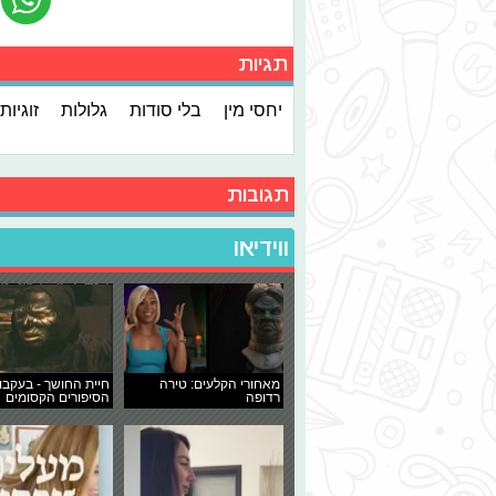
תגיות
יחסי מין
בלי סודות
גלולות
זוגיות
תגובות
ווידיאו
מאחורי הקלעים: טירה
חיית החושך - בעקבו
רדופה
הסיפורים הקסומים