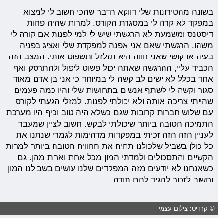
בשונה מהטירונות שלי דווקא הדבר שהכי חשוב לי למצוא
במפקד לא קרה לי במסגרת הקורס. למרות שהיה פחות
דיסטנס ומשמעת לא הרגשתי שיש לי למי לפנות אם קורה לי
משהו. הרגשתי שאם אני אפנה למפקדת שלי ואציג בפניה
בעיה או קושי שאני חווה היא תזלזל ותשפוט אותי. המצב הזה
הכביד עליי, ההרגשה שאתה יכול פשוט ליפול ולהתרסק ואף
אחד בכלל לא ישים לב קשה לי במיוחד כי אני בן אדם מאוד
סגור וקשה לי לשתף אנשים בתחושות שלי והיו כמה פעמים
שהייתי צריכה אותה ולא יכולתי לפנות. למזלי הגעתי לקורס
עם שלוש חברות קרובות שגם כשלא היה טוב וכיף היו מערכת
התמיכה הטובה ביותר שיכולתי לבקש. חשוב לציין שמעבר
לעניין הזה הזה זכיתי במפקדות מדהימות לגמרי שנתנו את
כל כולן בשביל שלכולנו תהיה את החוויה הטובה ביותר למרות
הקשיים והתסכולים ולמדתי המון מכל אחת ואחת מהן. גם
כשאנחנו לא יודעים מזה המפקדים שלנו עושים בשבילנו המון
וחשוב לזכור להגיד להם תודה.
© קרדיט: צילום עצמי