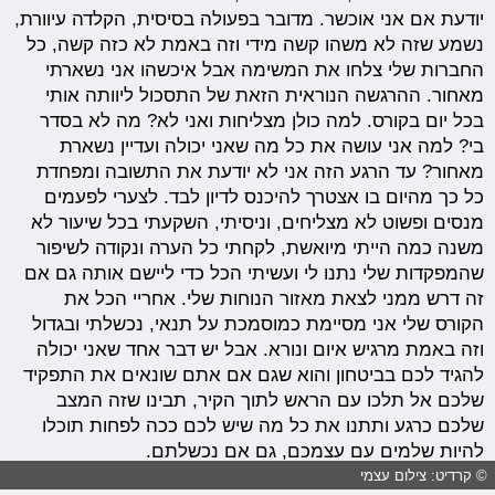
יודעת אם אני אוכשר. מדובר בפעולה בסיסית, הקלדה עיוורת,
נשמע שזה לא משהו קשה מידי וזה באמת לא כזה קשה, כל
החברות שלי צלחו את המשימה אבל איכשהו אני נשארתי
מאחור. ההרגשה הנוראית הזאת של התסכול ליוותה אותי
בכל יום בקורס. למה כולן מצליחות ואני לא? מה לא בסדר
בי? למה אני עושה את כל מה שאני יכולה ועדיין נשארת
מאחור? עד הרגע הזה אני לא יודעת את התשובה ומפחדת
כל כך מהיום בו אצטרך להיכנס לדיון לבד. לצערי לפעמים
מנסים ופשוט לא מצליחים, וניסיתי, השקעתי בכל שיעור לא
משנה כמה הייתי מיואשת, לקחתי כל הערה ונקודה לשיפור
שהמפקדות שלי נתנו לי ועשיתי הכל כדי ליישם אותה גם אם
זה דרש ממני לצאת מאזור הנוחות שלי. אחריי הכל את
הקורס שלי אני מסיימת כמוסמכת על תנאי, נכשלתי ובגדול
וזה באמת מרגיש איום ונורא. אבל יש דבר אחד שאני יכולה
להגיד לכם בביטחון והוא שגם אם אתם שונאים את התפקיד
שלכם אל תלכו עם הראש לתוך הקיר, תבינו שזה המצב
שלכם כרגע ותתנו את כל מה שיש לכם ככה לפחות תוכלו
להיות שלמים עם עצמכם, גם אם נכשלתם.
© קרדיט: צילום עצמי