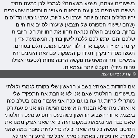
בשיעורים עצמם, נשמע משעמם? לגמרי! לכן כמעט תמיד
נעשים מאמצים לגוון עם הרצאות מעניינות ובדאגה שהערבים
יהיו קלילים ומהנים יותר ויערבו פעילויות, ערבי גיבוש ומד״סים
(שהם שיעורי הספורט של הצבא) שיעזרו לסיים את היום
בחיוך. בזמנים האלה כנראה תחוו את החוויות הכי חיוביות
שלכם והם יגרמו לכם ללכת לישון בחיוך. המשמעת עדיין
קיימת, עדיין תעקבו אחרי לוח זמנים עמוס, תלכו בטורים,
תעשו מסדרי ניקיון ותגידו כן המפקד. עם זאת הזמנים יהיו
גמישים יותר והמשמעת נוקשה הרבה פחות (לטעמי אפילו
פחות מידי) ותקבלו יותר עצמאות.
© קרדיט: צילום עצמי
אם להודות באמת? בשבוע הראשון שלי בקורס לגמרי זלזלתי
בשיעורים, החלטתי שאם אני לא אוהבת את התפקיד שלי
מותר לי להיות גרועה בו גם ככה אני אעבור ממנו בשלב כזה
או אחר. מה שלא הבנתי הוא שעם הגישה הזו אני פוגעת רק
בעצמי, אחרי השבוע הראשון כשהכעס התפוגג מעט החלטתי
שאם כבר אני נמצאת במקום הזה כדאי שאני אפיק ממנו את
המיטב ואעשה כל מה שאני יכולה כדי להיות טובה במה שאני
לומדת. אז ניסיתי, באמת ניסיתי, אבל עד לרגע זה אני לא