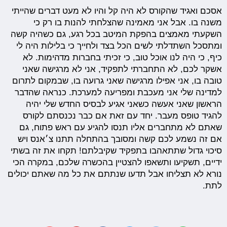
אסכם ואגיד שהקורס לא היה קל והיו לא מעט דברים שהייתי
משנה בו. אבל אני מאמינה שהצלחתי להנות בו רק כי
השקעתי מאמצים בהפקת המיטב בכל רגע, גם כשהיה קשה
ומתסכל השתדלתי לשים הכל בצד ולחייך כי בלילות היה לי
כיף, כי היה לנו אוכל טוב, כי זכיתי בחברות מדהימות. לא
אשקר לכם, לא התחברתי לתפקיד, אני לא מרגישה שאני
טובה בו, אני אפילו מרגישה שאני גרועה בו, שבמקום לתרום
למדינה שלי אני מעכבת ומפריעה למערכת. כנראה שהדבר
הראשון שאני אעשה כשאני אגיע לבסיס החדש שלי יהיה
להגיד טופס מעבר. יחד עם זאת אם כבר נכנסתם לקורס
שאתם לא מתחברים אליו תנסו להגיע עם ראש פתוח, גם
אם זה נשמע לכם קשה ומסובך בהתחלה תתנו צ׳אנס ויש
סיכוי גדול שתתאהבו בתפקיד שקיבלתם! תקחו את זה בשתי
ידיים, תשקיעו ותשאפו להצטיין בהכשרה שלכם, במקרה הכי
נורא לא תצליחו אבל תדעו שנתתם את כל מה שאתם יכולים
לתת.