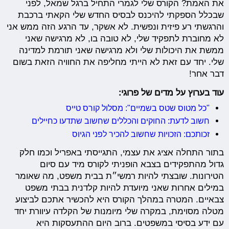
את האמת? הקורס שלי לגמרי התחיל ברגל שמאל, לפני
שבכלל הספקתי להיכנס לבסיס החדש שלי הקאתי ברכבת
והרגשתי רע פיזית ונפשית. לא אשקר, עד הרגע הזה ממש אני
לא מחוברת לתפקיד שלי, לא טובה בו, לא מרגישה שאני
ממשת את היכולות שלי ולא מרגישה שאני תורמת למדינה
שלי. יחד עם זאת לא הייתי מחליפה את החוויה הזאת בשום
דבר אחר!
עוד בערוץ על מדים של פרוגי:
"כל מטוס שטס בשמיים": מסלול קורס טייס
חשוב לדעת: החוקים והכללים שחשוב שתדעו כחיילים
זכותכם: הזכויות שחשוב להכיר לפני הגיוס
בתור התחלה אציג את עצמי, התגייסתי באפריל וכמו חלק
גדול מהתפקידים בצבא הופניתי לקורס מיד עם סיום
הטירונות. שובצתי להיות רמשי״ת בבית משפט, מה שאומר
במילים אחרות שאני מיועדת להיות קלדנית בבתי משפט
צבאיים. המטרה במהלך הקורס היא להכשיר אתכם לביצוע
מטלה מסוימת, במקרה שלי מיומנות של הקלדה עיוורת יחד
עם ידע בסיסי במשפטים. ברוב היום ההתעסקות היא