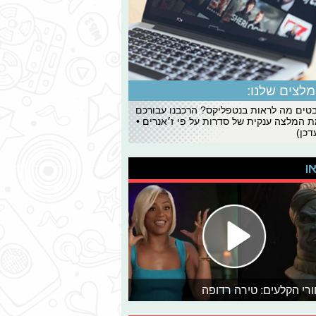
לצים שלנו:
ים מה לראות בנטפליקס? הרכבנו עבורכם
 המלצה ענקית של סדרות על פי ז׳אנרים •
כן)
או
רי הקלעים: טירה רדופה