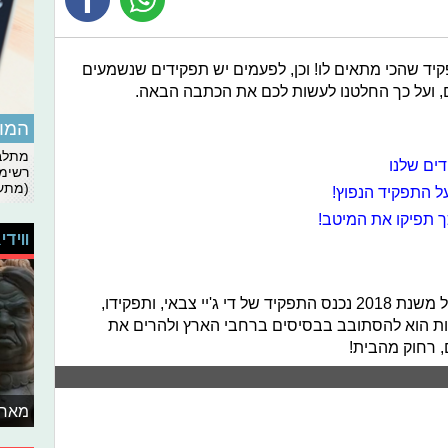
יד שהכי מתאים לו! וכן, לפעמים יש תפקידים שנשמעים
ם, ועל כך החלטנו לעשות לכם את הכתבה הבאה.
המומ
מתלבט
ים שלנו
רשימת
(מתעד
על התפקיד הנפוץ!
 תפיקו את המיטב!
ווידי
אכן, מפתיע ככל שזה ישמע, בצה"ל החל משנת 2018 נכנס התפקיד של די ג'יי צבאי, ותפקידו,
ות הוא להסתובב בבסיסים ברחבי הארץ ולהרים את
 רחוק מהבית!
מאחו