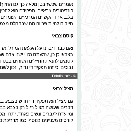
אומרים שכשהבטן מלאה כך גם החיוך! 
קונדיטורים צבאיים. תפקידם הוא להכי
בלב. אחד הקשיים המרכזיים העומדים ב
חייבים להיות פרווה מה שבהחלט מצמ
קוסם צבאי
ואם כבר דיברנו על העלאת המורל, אז
בצבא! כן כן, שמעתם נכון! ישנו אדם ש
קסמים להנאת החיילים השוהים בבסיס
נבוכים, כי זהו תפקיד די נדיר, ונכון לשנת 2016 היה אדם אחד בלבד אשר שירת בתפקיד ה
© צילום: Fotolia.
מציל צבאי
גם מציל הוא תפקיד דיי חדש בצבא, בב
ומיועדת לגברים ונשים כאחד, יתרון מ
קורסים מעניינים בנוסף, כמו מדריכת כ