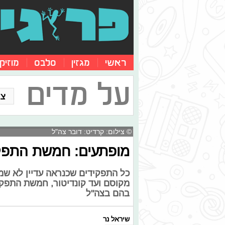
ראשי
מגזין
סלבס
מוזיק
על מדים
צו
© צילום: קרדיט: דובר צה"ל
מופתעים: חמשת התפקי
כל התפקידים שכנראה עדיין לא שמ
מקוסם ועד קונדיטור, חמשת התפק
בהם בצה"ל
שיראל נר