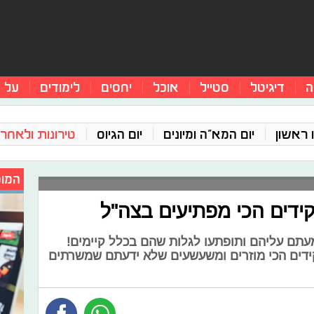
ה
דיגיטל
סטייל
אוכל
יחסים
לימודים
על 
 ראשון
יום המא"ה ומיונים
יום הגיוס
טירונות ולאחר 
המומ
דים הכי מפתיעים בצה"ל
עתם עליהם ותופתעו לגלות שהם בכלל קיימים!
ידים הכי מוזרים ומשעשעים שלא ידעתם שמשרתים