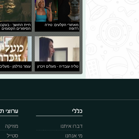
מאחורי הקלעים: טירה
חיית החושך - בעקבו
רדופה
הסיפורים הקסומים
טליה עובדיה - מעלים זיכרון
עומר נודלמן - מעלים 
כללי
ערוצי תו
דברו איתנו
מוזיקה
מי אנחנו
סטייל