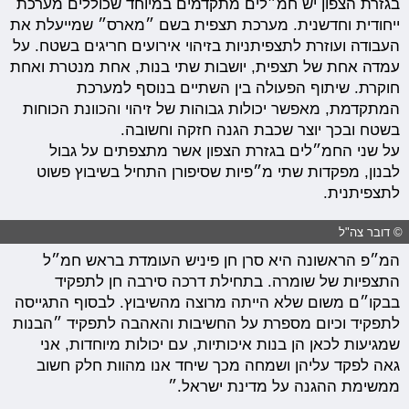
בגזרת הצפון יש חמ״לים מתקדמים במיוחד שכוללים מערכת
ייחודית וחדשנית. מערכת תצפית בשם ״מארס״ שמייעלת את
העבודה ועוזרת לתצפיתניות בזיהוי אירועים חריגים בשטח. על
עמדה אחת של תצפית, יושבות שתי בנות, אחת מנטרת ואחת
חוקרת. שיתוף הפעולה בין השתיים בנוסף למערכת
המתקדמת, מאפשר יכולות גבוהות של זיהוי והכוונת הכוחות
בשטח ובכך יוצר שכבת הגנה חזקה וחשובה.
על שני החמ״לים בגזרת הצפון אשר מתצפתים על גבול
לבנון, מפקדות שתי מ״פיות שסיפורן התחיל בשיבוץ פשוט
לתצפיתנית.
© דובר צה"ל
המ״פ הראשונה היא סרן חן פיניש העומדת בראש חמ״ל
התצפיות של שומרה. בתחילת דרכה סירבה חן לתפקיד
בבקו״ם משום שלא הייתה מרוצה מהשיבוץ. לבסוף התגייסה
לתפקיד וכיום מספרת על החשיבות והאהבה לתפקיד ״הבנות
שמגיעות לכאן הן בנות איכותיות, עם יכולות מיוחדות, אני
גאה לפקד עליהן ושמחה מכך שיחד אנו מהוות חלק חשוב
ממשימת ההגנה על מדינת ישראל.״