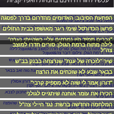
הפתעת הסיבוב: האדומים מהדרום בדרך לפסגה
פרשן הכדורסל שימי ריגר מאושפז בבית החולים
"גברים תמיד היו נמרחים עליי כשהייתי נערה"
לילה מתוח ברמת הגולן: סורים חדרו למוצב
צה"ל
שיר "לזכרה של ענת" שנרצחה בבנק בב"ש
בבאר שבע לא שוכחים את הרצח
"דורון אמר לי שזה לא מספיק קרבי"
הכירו את עומר אוחנה שיתגייס לגולני
המלחמה החדשה ברשת: נגד חיילי צה"ל