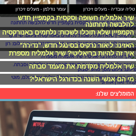
טליה עובדיה - מעלים זיכרון
עומר נודלמן - מעלים זיכרון
שיר אלמליח חשופה וסקסית בקמפיין חדש
להלבשה תחתונה
הקמפיין שלא תוכלו לשכוח: נלחמים באנורקסיה
האזינו: ליאור נרקיס בסינגל חדש, "נדירה"
איך זה להיות בריאליטי? שיר אלמליח מספרת
שיר אלמליח מקדמת את מעמד סבתה
מי הם אנשי השנה בכדורגל הישראלי?
המומלצים שלנו: