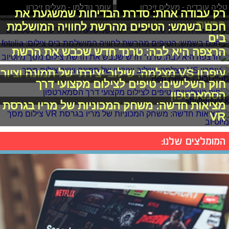
טליה עובדיה - מעלים זיכרון
עומר נודלמן - מעלים זיכרון
רק עבודה אחת: סדרת הבדיחות שמשגעת את
הרשת
חכם בשמש: הטיפים מהרשת לחוויה המושלמת
בים
הרצפה היא לבה: טרנד חדש שכבש את הרשת
עיפרון VS מצלמה: שילוב יצירתי של תמונה וציור
חוק השלישים: טיפים לצילום מקצועי דרך
הסמארטפון
מציאות חדשה: משחק המכוניות של מריו בגרסת
VR
המומלצים שלנו: