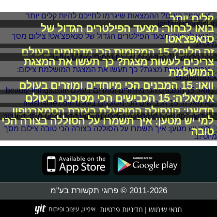
אז איפה קונים? ההמצאות שיגרמו לחייכם להיות
קלים יותר
בואו לבחור: מצעד הפילטרים הגדול של
סנאפצ'אט!
זה חלום? 15 המקומות הכי מדהימים בעולם
צריכים לעשות מצגת? כך תעשו את המצגת
המושלמת
וואו: 15 המבנים הכי מיוחדים ומוזרים בעולם
אימאל'ה: 15 הכבישים הכי מסוכנים בעולם
חדשני: קונסולה המופעלת בעזרת הסמארטפון
למי יש מטען: איך תשמרו על הסוללה בצורה הכי
טובה
2011-2026 © פרוגי תקשורת בע"מ
תנאי שימוש
מדיניות פרטיות
|