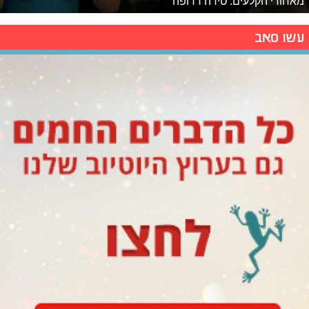
מאחורי הקלעים: טירה רדופה
עשו סאב