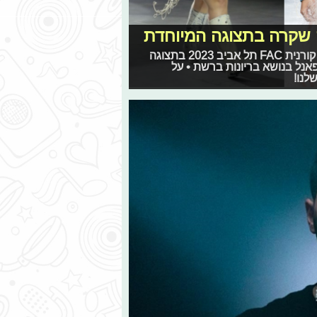
 שקרה בתצוגה המיוחדת
בפעם הראשונה, סמסונג ישראל לקחה חלק בשבוע האופנה קורנית FAC תל אביב 2023 בתצוגה
פאנל בנושא בריונות ברשת • על
לנו!