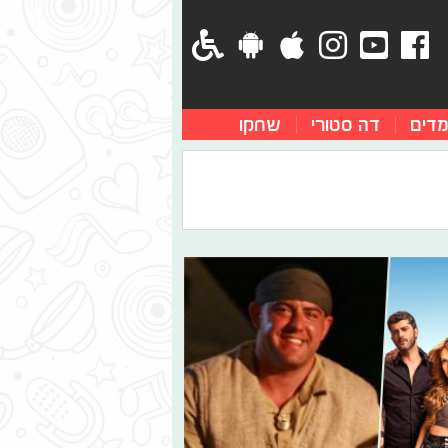
מדים
דה סטורי
שחקו