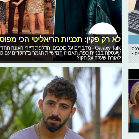
לא רק פקין: תכניות הריאליטי הכי מפו
Galaxy Talk - מדברים על כוכבים: הדלפת דיירי העונ
רכם
שעסקה בבניית כפר, האם זו חמישיית הגמר ב"רוקדים עם כוכ
ם •
לאורח שעלה על הקו?