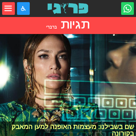
תגיות
ברברי
שם בשבילנו: מעצמות האופנה למען המאבק
בקורונה