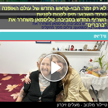
לא רק זמר: הבוי-קראש החדש של עולם האופנה
טרנד השבוע: תיק לקנות לקניות
השריף החדש בסביבה: טליסמאן משחרר את
"ברברים"
ווידיאו
טיילור מלכוב - מעלים זיכרון