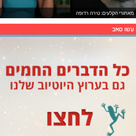
מאחורי הקלעים: טירה רדופה
עשו סאב