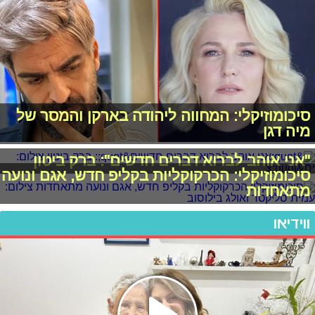
סיכומוזיקלי: המחווה ליהודה בארקן והמסר של
מיה דגן
"אני אוהב לברוא דברים חדשים": ברק ביטון
סיכומוזיקלי: הכרקוקליות בקליפ חדש, אגם ונועה
מתאחדות
ווידיאו