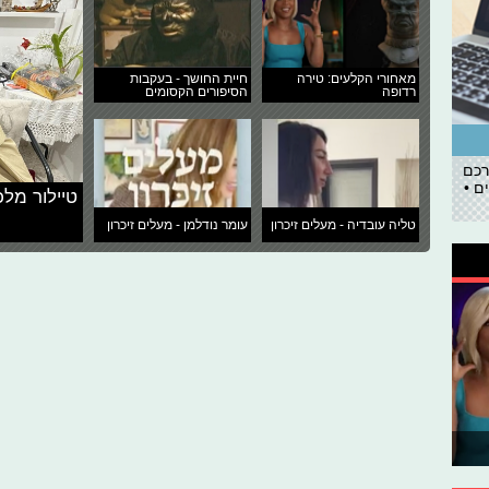
מאחורי הקלעים: טירה
חיית החושך - בעקבות
רדופה
הסיפורים הקסומים
רכם
ם •
טיילור מלכ
טליה עובדיה - מעלים זיכרון
עומר נודלמן - מעלים זיכרון