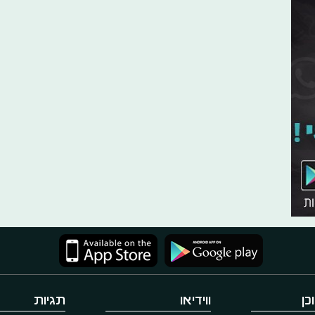
כן
ווידיאו
תגיות