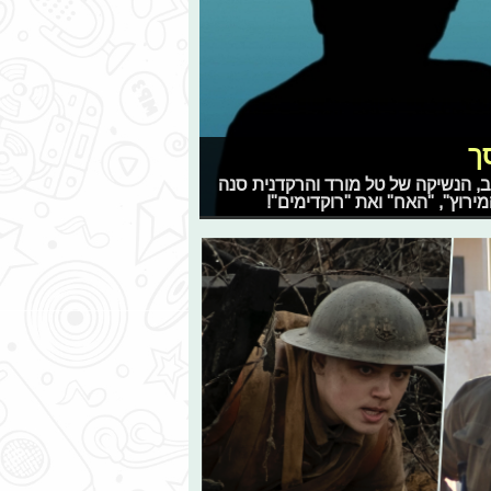
ך
ור לענב, הנשיקה של טל מורד והרקדנית סנה
רוץ", "האח" ואת "רוקדימים"!