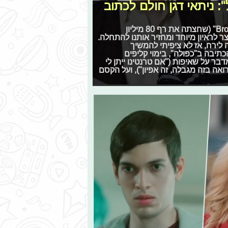
: ניתאי דגן חולם לכתוב
לכבוד ההצלחה של סדרת הרשת שלו, "Brooklyn Coffee Shop" (שחצתה את רף 80 מיליון
צר לראיון מיוחד ומחזיר אותנו להתחלה.
לירח, אז לא ציפיתי להמשיך
תיבה ב"כפולה", בימוי קליפים
דבר על שאיפות ("אם טרנטינו ייתן לי
רואה בזה מגבלה, זה אפיון"), ועל הקסם