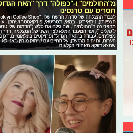
מ"החולמים" ו-"כפולה" דרך "האח הגדול"
תסריט עם טרנטינו
הצפיות!), ניתאי דגן - במאי, תסריטאי, פודקאסטר ושחקן - עו
מהפריצה ב"החולמים", שם גילם את סלש ("הדמות שלי טסה 
ל'גאליס'"), ועד המעבר המלא לצד השני של המצלמה, דרך הכ
מצליחים, עבודה ב"האח הגדול" ופרויקטים בינלאומיים. דגן מ
הערות, זה יהיה מרגש"), על החיים עם שיתוק מוחין ("אני לא 
שמצא דווקא מאחורי הקלעים