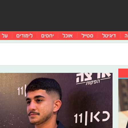
ה
דיגיטל
סטייל
אוכל
יחסים
לימודים
על 