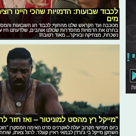
לכבוד שבועות: הדמויות שהכי היינו רו
מים
מכוכבה ועד הקראש שלנו מהחוף: לכבוד חג השבועות והמסו
בחרנו את הדמויות מהסדרות שכולנו אוהבים, שלדעתנו היו ע
נשכחת, מצחיקה ובעיקר... מאוד רטובה!
"מייקל רץ מהסט למוניטור – ואז חזר לח
ביום חמישי הקרוב יעלה לאקרנים סרט האימה המסקרן "חוטא
השחקן מייקל בי ג’ורדן לבמאי ראיין קוגלר. לרגל צאתו, שוחח