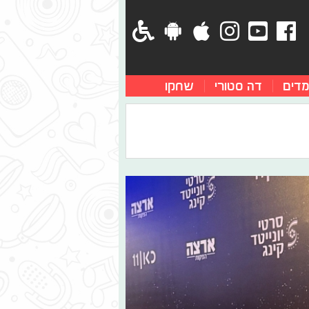
מדים
דה סטורי
שחקו