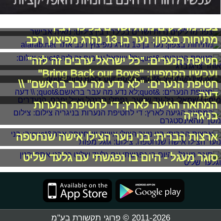
צפו: מדליקים נרות ושרים בכיכר רבין
מתיחות בצפון: נער בן 13 נהרג מפיצוץ רכב
חטיפת הנערים: "כל ישראל ערבים זה לזה"
ועכשיו הקמפיין: "Bring Back our Boys"
חטיפת הנערים: "לא נדע מה עבר בראשם" \\
דעה
המחאה הגיעה לארץ: די לחטיפת הנערות
בניגריה
ארצות הברית: בני נוער הצילו אישה שנחטפה
סוגר מעגל - היום בו נפגשתי עם גלעד שליט
2011-2026 © פרוגי תקשורת בע"מ