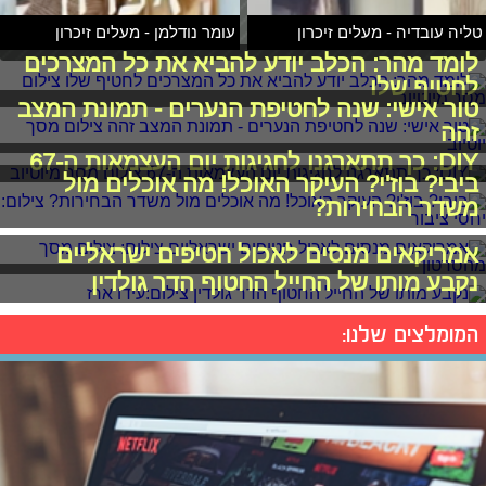
טליה עובדיה - מעלים זיכרון
עומר נודלמן - מעלים זיכרון
לומד מהר: הכלב יודע להביא את כל המצרכים
לחטיף שלו
טור אישי: שנה לחטיפת הנערים - תמונת המצב
זהה
DIY: כך תתארגנו לחגיגות יום העצמאות ה-67
ביבי? בוז'י? העיקר האוכל! מה אוכלים מול
משדר הבחירות?
אמריקאים מנסים לאכול חטיפים ישראליים
נקבע מותו של החייל החטוף הדר גולדין
המומלצים שלנו: