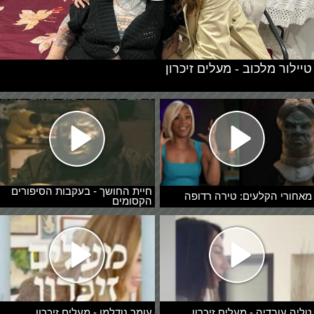
טיילור מלכוב - מעלים זיכרון
חיית החושך - בעקבות הסיפורים
מאחורי הקלעים: טירה רדופה
הקסומים
טליה עובדיה - מעלים זיכרון
עומר נודלמן - מעלים זיכרון