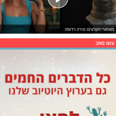
מאחורי הקלעים: טירה רדופה
עשו סאב