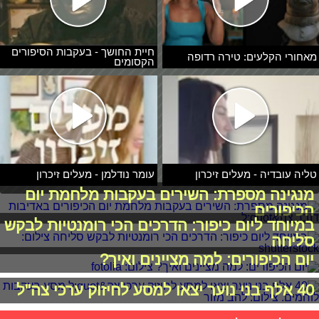
חיית החושך - בעקבות הסיפורים
מאחורי הקלעים: טירה רדופה
הקסומים
טליה עובדיה - מעלים זיכרון
עומר נודלמן - מעלים זיכרון
מנגינה מספרת: השירים בעקבות מלחמת יום
הכיפורים
במיוחד ליום כיפור: הדרכים הכי רומנטיות לבקש
סליחה
יום הכיפורים: למה מציינים ואיך?
40 אלף בני נוער יצאו למסע לחיזוק ערכי צה"ל