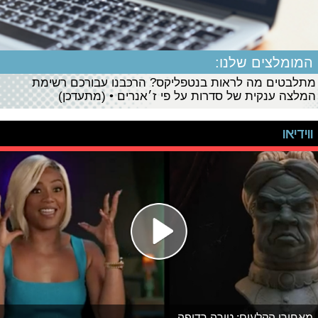
המומלצים שלנו:
מתלבטים מה לראות בנטפליקס? הרכבנו עבורכם רשימת
המלצה ענקית של סדרות על פי ז׳אנרים • (מתעדכן)
ווידיאו
מאחורי הקלעים: טירה רדופה