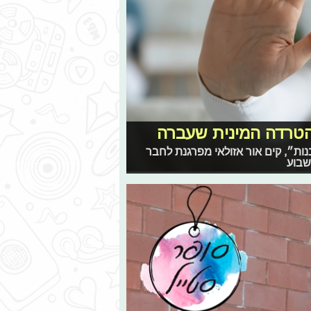
טרדה המינית שעברה
ות״, קים אור אזולאי מפרגנת לחבר
שבוע