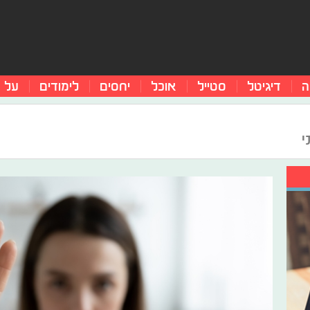
ה
דיגיטל
סטייל
אוכל
יחסים
לימודים
על 
י