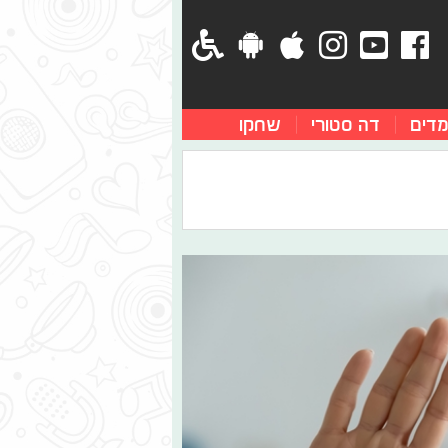
מדים
דה סטורי
שחקו