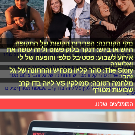
נזקי הקורונה: הפרידות הקשות של התקופה
היוש או ביוש: דנקר בלוק פשוט וליזה עושה את
זה נכון
אירוע לשבוע: פסטיבל סלפי והופעה של לי
ואליאנה
The Story: סהר קליזו מכחיש והחתונה של גל
זהבי
מלחמה רטובה: סמולקין VS ליזה בדו קרב
שבועות מטורף
המומלצים שלנו: