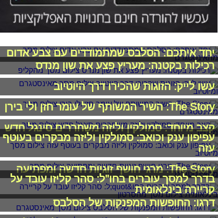
יחד איתכם: הסלבס שמתמודדים עם צבע אדום
רכילות בקטנה: מעריץ פצע את שון מנדס
עשו לייק: הזוגות שהכירו דרך היוטיוב
The Story: השיר המשותף של עומר חזן ולי בירן
קצב מיוחד: סמולקין וליזה משחררים סינגל חדש
עפיפון ענק וכואב: סמולקין וליזה מבקרים בעוטף
עזה
The Story: מרגי חושף זוגיות חדשה ומפתיעה
בדרך למסך עוברים בחו"ל: סהר קליזו עובד על
קריירה בינלאומית
דרגו: החופשות המפנקות של הסלבס