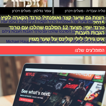
טליה עובדיה - מעלים זיכרון
עומר נודלמן - מעלים זיכרון
רוצות גם שיער קצר ואופנתי? טרנד הקארה לקיץ
2015
טרנד יופי: מצעד 12 הסלבס שהלכו עם טרנד
הגבות העבות
איט גירל: לילי קולינס על שער מגזין
המומלצים שלנו: