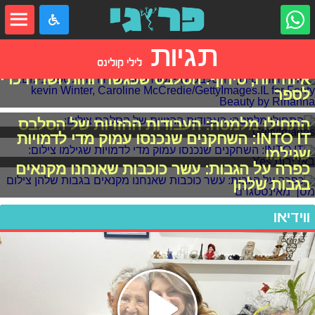
תגיות
לילי קולינס
איזה רוח, טירוף: הסלבס שפגשו רוחות ושרדו כדי
לספר
התחילו מלמטה: העבודות ההזויות של הסלבס
INTO IT: השחקנים שנכנסו עמוק מדי לדמויות
שגילמו
כפרה על הגבות: עשר כוכבות שאנחנו מקנאים
בגבות שלהן
ווידיאו