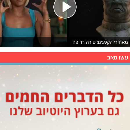
מאחורי הקלעים: טירה רדופה
עשו סאב