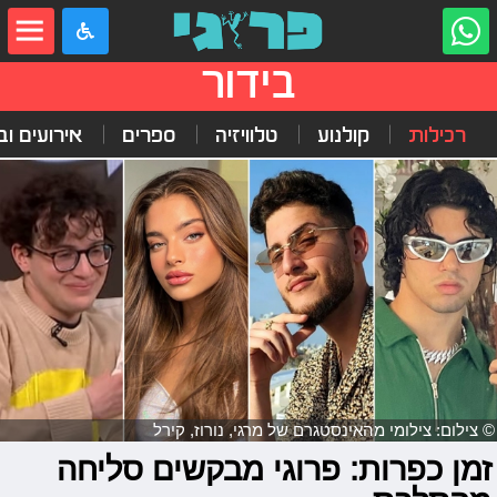
בידור
רכילות
קולנוע
טלוויזיה
ספרים
אירועים ובי
© צילום: צילומי מהאינסטגרם של מרגי, נורוז, קירל
זמן כפרות: פרוגי מבקשים סליחה