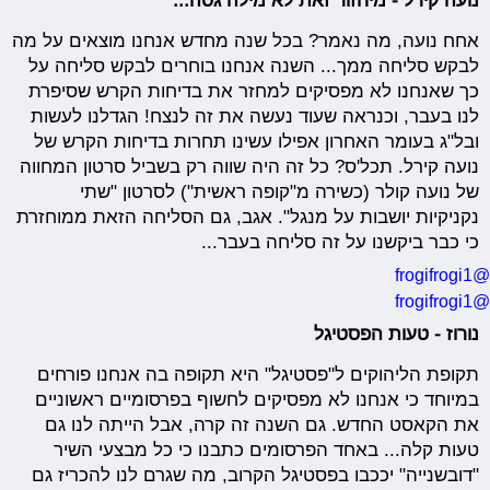
נועה קירל - מיחזור זאת לא מילה גסה...
אחח נועה, מה נאמר? בכל שנה מחדש אנחנו מוצאים על מה
לבקש סליחה ממך... השנה אנחנו בוחרים לבקש סליחה על
כך שאנחנו לא מפסיקים למחזר את בדיחות הקרש שסיפרת
לנו בעבר, וכנראה שעוד נעשה את זה לנצח! הגדלנו לעשות
ובל"ג בעומר האחרון אפילו עשינו תחרות בדיחות הקרש של
נועה קירל. תכל'ס? כל זה היה שווה רק בשביל סרטון המחווה
של נועה קולר (כשירה מ"קופה ראשית") לסרטון "שתי
נקניקיות יושבות על מנגל". אגב, גם הסליחה הזאת ממוחזרת
כי כבר ביקשנו על זה סליחה בעבר...
@frogifrogi1
@frogifrogi1
נורוז - טעות הפסטיגל
תקופת הליהוקים ל"פסטיגל" היא תקופה בה אנחנו פורחים
במיוחד כי אנחנו לא מפסיקים לחשוף בפרסומיים ראשוניים
את הקאסט החדש. גם השנה זה קרה, אבל הייתה לנו גם
טעות קלה... באחד הפרסומים כתבנו כי כל מבצעי השיר
"דובשנייה" יככבו בפסטיגל הקרוב, מה שגרם לנו להכריז גם