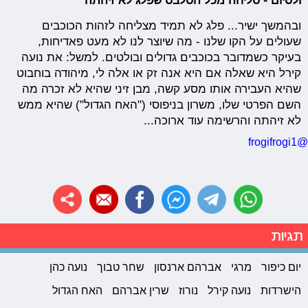
ולסיום - סליחה מכל הסלבס שפלג לא זיהתה
ובהמשך ישיר... פלג לא תמיד מצליחה לזהות הכוכבים
שעולים על הקו שלנו - מה שיוצר לנו לא מעט פאדיחות,
בעיקר כשמדובר בכוכבים גדולים ובולטים. למשל: את נועה
קירל היא שאלה אם היא אנה זק או אלה לי, מיהודה בוחבוט
שהיא העבירה אותו מסע קשה, מבן זיני שהיא לא זכרה מה
השם הפרטי שלו, משרון בניפוסי ("האח הגדול") שהיא ממש
לא זיהתה והרשימה עוד ארוכה...
@frogifrogi1
תגיות
יום כיפור
מרגי
אברהם ארנסון
שחר טבוך
נועה כהן
הישרדות
נועה קירל
נורוז
שרין אברהם
האח הגדול