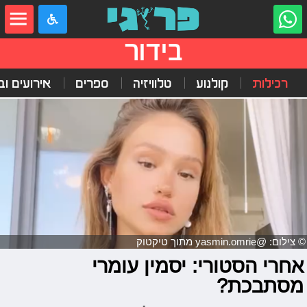
בידור
רכילות
קולנוע
טלוויזיה
ספרים
אירועים ובי
© צילום: @yasmin.omrie מתוך טיקטוק
אחרי הסטורי: יסמין עומרי
מסתבכת?