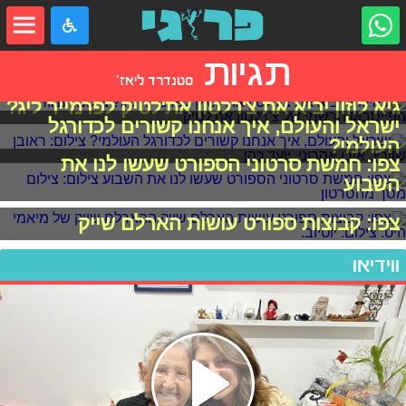
תגיות
סטנדרד ליאז'
גיא לוזון יביא את צ'רלטון את'לטיק לפרמייר ליג?
ישראל והעולם, איך אנחנו קשורים לכדורגל
העולמי?
צפו: חמשת סרטוני הספורט שעשו לנו את
השבוע
צפו: קבוצות ספורט עושות הארלם שייק
ווידיאו