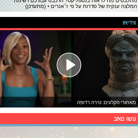
מתלבטים מה לראות בנטפליקס? הרכבנו עבורכם רשימת
המלצה ענקית של סדרות על פי ז׳אנרים • (מתעדכן)
ווידיאו
מאחורי הקלעים: טירה רדופה
עשו סאב