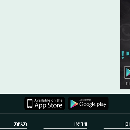
כן
ווידיאו
תגיות