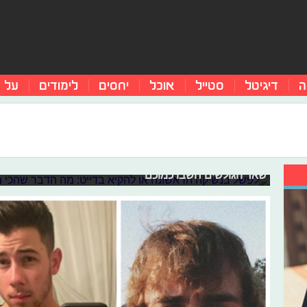
ה
דיגיטל
סטייל
אוכל
יחסים
לימודים
על 
לפשל בנשיקה הראשונה או להקיא בדיי
אתכם?
לכבוד יום שישי ה-13, ערכנו רשימת תרחישים "רומ
ואחת מאיתנו. כל מה שנשאר לכם לעשות הוא להצביע לתרחיש
שאר הגולשים חשבו כמוכם