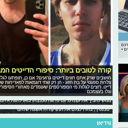
רכם
ם •
קורה לטובים ביותר: סיפורי הדייטים ה
חושבים שרק אתם חווים דייטים גרועים? אם כן, תופתעו לגל
צלחת ספגטי על בת הזוג - הן רק שתי דוגמאות לפאדיחות ש
דייט. רוצים לגלות מי המפורסמים שעומדים מאחורי הסיפור
שלא יצא החוצה: הפאדיחות הכי מביכות 
נשיקה ראשונה מול מצלמה: מפחיד או חו
וגלו בעצמכם
ככתבות בערוץ יחסים ואהבה, יש לנו את החובה לחקור את עו
תארו לכם שהייתם נדרשים או בוחרים לנהל מערכת יחסים 
ממש להביך את עצמינו. גם פרוגה מככבת! בואו לחוות איתנו 
תהיה מול מצלמה. מפחיד ומלחיץ, לא? יש שיגידו אחרת - הנ
"סבנטין", בחרו לצלם את הנשיקה הראשונה שלהם
ווידיאו